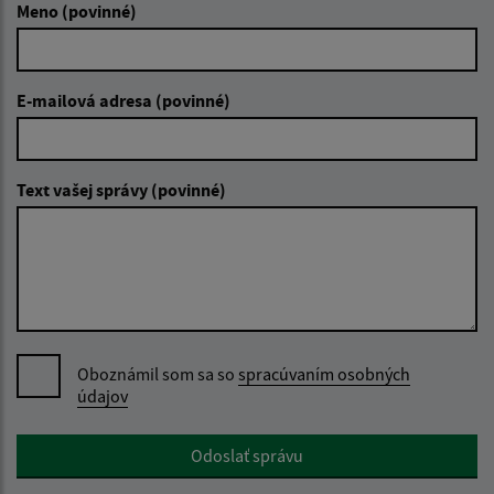
Meno (povinné)
E-mailová adresa (povinné)
Text vašej správy (povinné)
Oboznámil som sa so
spracúvaním osobných
údajov
Google reCaptcha Response
Odoslať správu