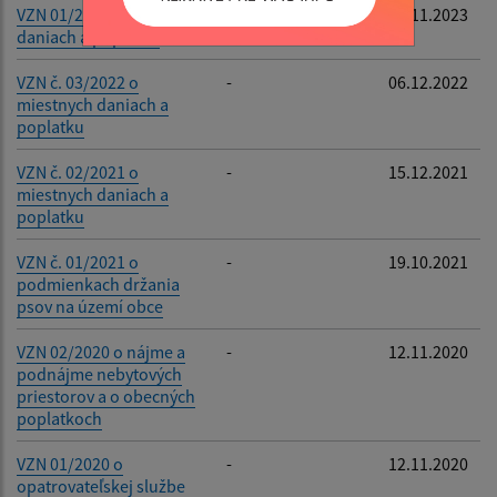
VZN 01/2023 o miestnych
-
27.11.2023
daniach a poplatku
VZN č. 03/2022 o
-
06.12.2022
miestnych daniach a
poplatku
VZN č. 02/2021 o
-
15.12.2021
miestnych daniach a
poplatku
VZN č. 01/2021 o
-
19.10.2021
podmienkach držania
psov na území obce
VZN 02/2020 o nájme a
-
12.11.2020
podnájme nebytových
priestorov a o obecných
poplatkoch
VZN 01/2020 o
-
12.11.2020
opatrovateľskej službe