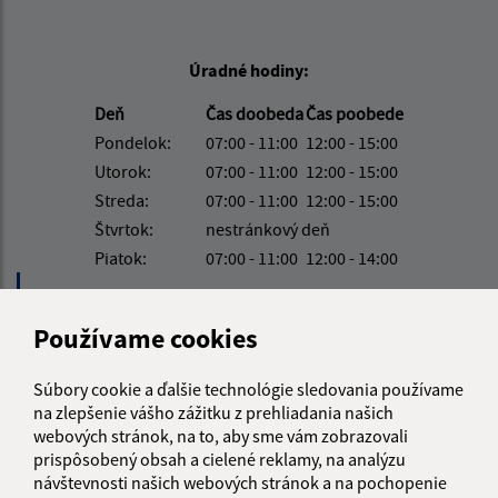
Úradné hodiny:
Deň
Čas doobeda
Čas poobede
Pondelok:
07:00 - 11:00
12:00 - 15:00
Utorok:
07:00 - 11:00
12:00 - 15:00
Streda:
07:00 - 11:00
12:00 - 15:00
Štvrtok:
nestránkový deň
Piatok:
07:00 - 11:00
12:00 - 14:00
Obedňajšia prestávka:
11:00 - 12:00
Používame cookies
Kontakt:
Súbory cookie a ďalšie technológie sledovania používame
na zlepšenie vášho zážitku z prehliadania našich
Obecný úrad Ozdín
webových stránok, na to, aby sme vám zobrazovali
Ozdín 52
prispôsobený obsah a cielené reklamy, na analýzu
985 24 Ozdín
návštevnosti našich webových stránok a na pochopenie