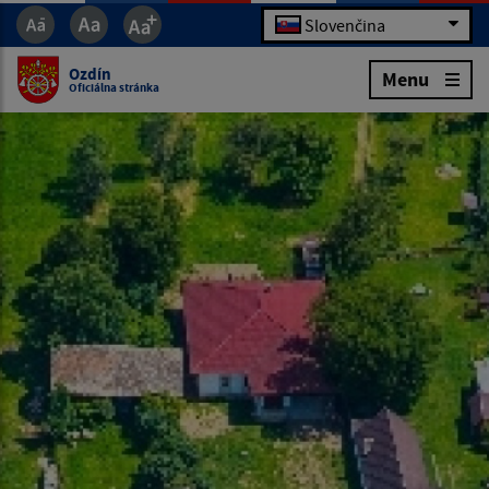
Slovenčina
Ozdín
Menu
Oficiálna stránka