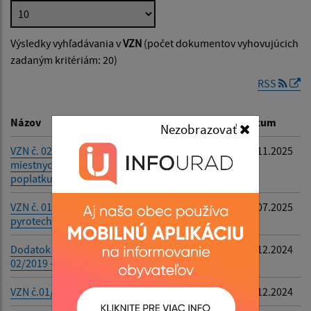
Popis:
Výsledky vyhľadávania v
VZN
(počet dokumentov vyhovujúcich
Dátum zverejnenia od:
zadaným kritériám: 20)
RSS
Dátum zverejnenia do:
Názov
Popis
Dátum
Nezobrazovať
Platnosť od:
VZN č. 02/2025 o
-
19.11.2025
miestnych daniach a
poplatku
Platnosť do:
VZN č. 01/2025
-
04.07.2025
pyrotechnika
Dodatok č. 1 k VZN č.
-
16.12.2024
02/2019 - zber textilu
Filtrovať
Reset
VZN č.01/2024 dane 2025
-
16.12.2024