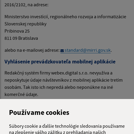
2016/2102, na adrese:
Ministerstvo investícií, regionálneho rozvoja a informatizácie
Slovenskej republiky
Pribinova 25
811 09 Bratislava
alebo na e-mailovej adrese:
standard@mirri.gov.sk
.
Vyhlásenie prevádzkovateľa mobilnej aplikácie
Redakčný systém firmy webex.digital s.r.o. nevyužíva a
neposkytuje údaje návštevníkov z mobilnej aplikácie tretím
osobám. Tak isto ich nepredá alebo neponúkne na iné
komerčné údaje.
Osobné údaje používateľov mobilnej aplikácie sú uchovávané
v týchto prípadoch:
Používame cookies
Pri inštalácií užívateľom za účelom používania mobilnej
Súbory cookie a ďalšie technológie sledovania používame
aplikácie uchovávame identifikačný údaj mobilného
na zlepšenie vášho zážitku z prehliadania našich