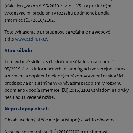
(ďalej len „zákon č. 95/2019 Z. z. o ITVS") a príslušnými
vykonávacími predpismi v rozsahu podmienok podľa
smernice (EÚ) 2016/2102.
Toto vyhlásenie o prístupnosti sa vzťahuje na webové
sídlo
www.ozdin.sk
.
Stav súladu
Toto webové sídlo je v čiastočnom súlade so zákonom č.
95/2019 Z. z. o informačných technológiách vo verejnej správe
a o zmene a doplnení niektorých zákonov v znení neskorších
predpisov a príslušnými vykonávacími predpismi v rozsahu
podmienok podľa smernice (EÚ) 2016/2102 vzhľadom na prvky
nesúladu uvedené nižšie.
Neprístupný obsah
Obsah uvedený nižšie nie je prístupný z týchto dôvodov:
Nesúlad so smernicou (EÚ) 2016/2102 o prístupnosti