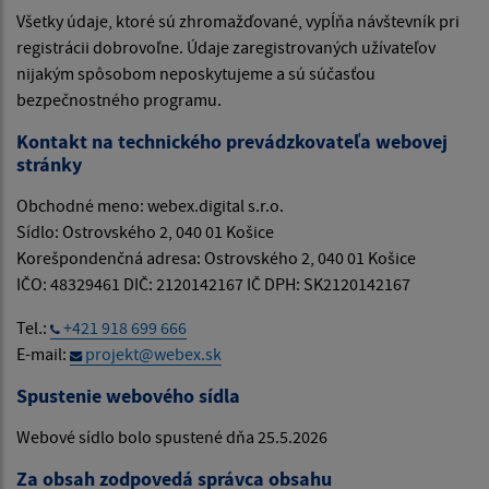
Všetky údaje, ktoré sú zhromažďované, vypĺňa návštevník pri
registrácii dobrovoľne. Údaje zaregistrovaných užívateľov
nijakým spôsobom neposkytujeme a sú súčasťou
bezpečnostného programu.
Kontakt na technického prevádzkovateľa webovej
stránky
Obchodné meno: webex.digital s.r.o.
Sídlo: Ostrovského 2, 040 01 Košice
Korešpondenčná adresa: Ostrovského 2, 040 01 Košice
IČO: 48329461 DIČ: 2120142167 IČ DPH: SK2120142167
Tel.:
+421 918 699 666
E-mail:
projekt@webex.sk
Spustenie webového sídla
Webové sídlo bolo spustené dňa 25.5.2026
Za obsah zodpovedá správca obsahu