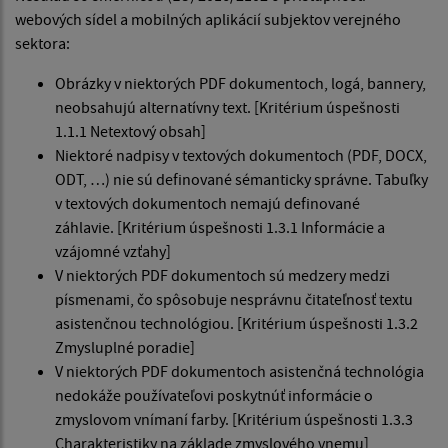
webových sídel a mobilných aplikácií subjektov verejného
sektora:
Obrázky v niektorých PDF dokumentoch, logá, bannery,
neobsahujú alternatívny text. [Kritérium úspešnosti
1.1.1 Netextový obsah]
Niektoré nadpisy v textových dokumentoch (PDF, DOCX,
ODT, …) nie sú definované sémanticky správne. Tabuľky
v textových dokumentoch nemajú definované
záhlavie. [Kritérium úspešnosti 1.3.1 Informácie a
vzájomné vzťahy]
V niektorých PDF dokumentoch sú medzery medzi
písmenami, čo spôsobuje nesprávnu čitateľnosť textu
asistenčnou technológiou. [Kritérium úspešnosti 1.3.2
Zmysluplné poradie]
V niektorých PDF dokumentoch asistenčná technológia
nedokáže používateľovi poskytnúť informácie o
zmyslovom vnímaní farby. [Kritérium úspešnosti 1.3.3
Charakteristiky na základe zmyslového vnemu]