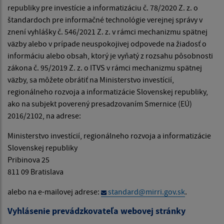
republiky pre investície a informatizáciu č. 78/2020 Z. z. o
štandardoch pre informačné technológie verejnej správy v
znení vyhlášky č. 546/2021 Z. z. v rámci mechanizmu spätnej
väzby alebo v prípade neuspokojivej odpovede na žiadosť o
informáciu alebo obsah, ktorý je vyňatý z rozsahu pôsobnosti
zákona č. 95/2019 Z. z. o ITVS v rámci mechanizmu spätnej
väzby, sa môžete obrátiť na Ministerstvo investícií,
regionálneho rozvoja a informatizácie Slovenskej republiky,
ako na subjekt poverený presadzovaním Smernice (EÚ)
2016/2102, na adrese:
Ministerstvo investícií, regionálneho rozvoja a informatizácie
Slovenskej republiky
Pribinova 25
811 09 Bratislava
alebo na e-mailovej adrese:
standard@mirri.gov.sk
.
Vyhlásenie prevádzkovateľa webovej stránky