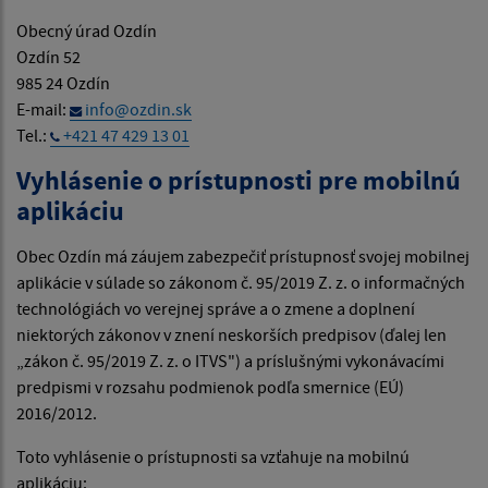
Obecný úrad Ozdín
Ozdín 52
985 24 Ozdín
E-mail:
info@ozdin.sk
Tel.:
+421 47 429 13 01
Vyhlásenie o prístupnosti pre mobilnú
aplikáciu
Obec Ozdín má záujem zabezpečiť prístupnosť svojej mobilnej
aplikácie v súlade so zákonom č. 95/2019 Z. z. o informačných
technológiách vo verejnej správe a o zmene a doplnení
niektorých zákonov v znení neskorších predpisov (ďalej len
„zákon č. 95/2019 Z. z. o ITVS") a príslušnými vykonávacími
predpismi v rozsahu podmienok podľa smernice (EÚ)
2016/2012.
Toto vyhlásenie o prístupnosti sa vzťahuje na mobilnú
aplikáciu: