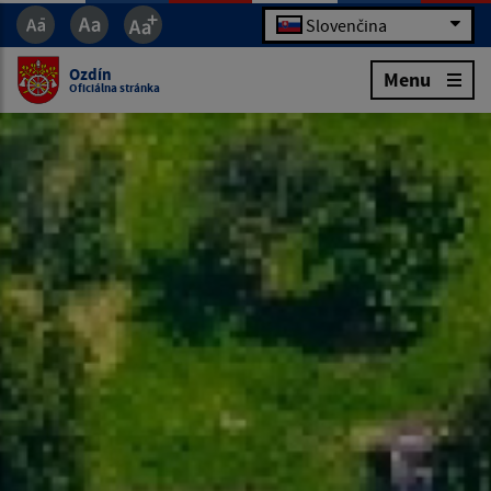
Slovenčina
Ozdín
Menu
Oficiálna stránka