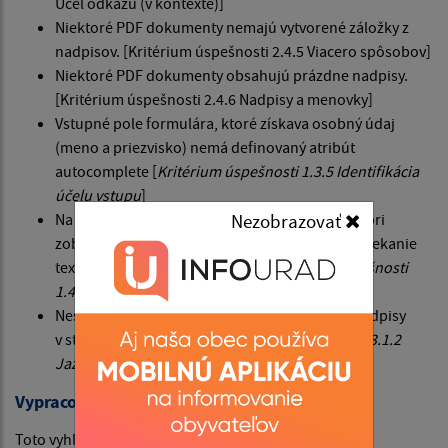
Účel odkazu (v kontexte)]
Niektoré PDF dokumenty nemajú vytvorené záložky z
nadpisov. [Kritérium úspešnosti 2.4.5 Viacero spôsobov]
Niektoré PDF dokumenty obsahujú prázdne nadpisy.
[Kritérium úspešnosti 2.4.6 Nadpisy a menovky]
Vstupné pole formulára, ktoré získava osobný údaj
(meno a priezvisko) nemá definovaný atribút
autocomplete [
Kritérium úspešnosti 1.3.5 Identifikácia
účelu vstupu
]
Na webovom sídle sa môže vyskytnúť problém pri
Nezobrazovať
zobrazení obsahu v šírke 320 CSS pixelov – pretekanie
textu mimo okno prehliadača. [
Kritérium úspešnosti
1.4.10 Zmena usporiadania obsahu
]
Nesprávne nastavený lang pre cudzojazyčné nadpisy
v stránkach v slovenčine
[Kritérium úspešnosti 3.1.2
Jazyk jednotlivých častí]
Vypracovanie tohto vyhlásenia o prístupnosti
Toto vyhlásenie bolo vypracované dňa 18.6.2025