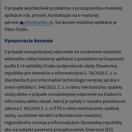
V prípade akýchkoľvek problémov s prístupnosťou mobilnej
aplikácie nás, prosím, kontaktujte na e-mailovej
adrese:
info@ozdin.sk
. Správcom mobilnej aplikácie je
Obec Ozdín.
Vynucovacie konanie
V prípade neuspokojivej odpovede na oznámenie nesúladu
webového sídla/mobilnej aplikácie s pravidlami prístupnosti
podľa § 14 vyhlášky Úradu podpredsedu vlády Slovenskej
republiky pre investície a informatizáciu č. 78/2020 Z. z. o
štandardoch pre informačné technológie verejnej správy v
znení vyhlášky č. 546/2021 Z. z. v rámci mechanizmu spätnej
väzby alebo v prípade neuspokojivej odpovede na žiadosť o
informáciu alebo obsah, ktorý je vyňatý z rozsahu pôsobnosti
zákona č. 95/2019 Z. z. o ITVS v rámci mechanizmu spätnej
väzby, sa môžete obrátiť na Ministerstvo investícií,
regionálneho rozvoja a informatizácie Slovenskej republiky,
ako na subjekt poverený presadzovaním Smernice (EÚ)