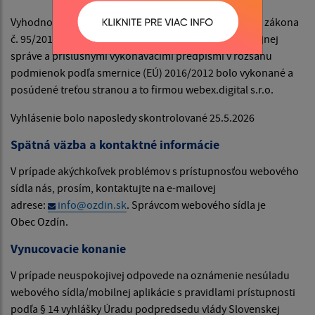
Vyhodnotenie súladu webového sídla s požiadavkami zákona
č. 95/2019 Z. z. o informačných technológiách vo verejnej
správe a príslušnými vykonávacími predpismi v rozsahu
podmienok podľa smernice (EÚ) 2016/2012 bolo vykonané a
posúdené treťou stranou a to firmou webex.digital s.r.o.
Vyhlásenie bolo naposledy skontrolované 25.5.2026
Spätná väzba a kontaktné informácie
V prípade akýchkoľvek problémov s prístupnosťou webového
sídla nás, prosím, kontaktujte na e-mailovej
adrese:
info@ozdin.sk
. Správcom webového sídla je
Obec Ozdín.
Vynucovacie konanie
V prípade neuspokojivej odpovede na oznámenie nesúladu
webového sídla/mobilnej aplikácie s pravidlami prístupnosti
podľa § 14 vyhlášky Úradu podpredsedu vlády Slovenskej