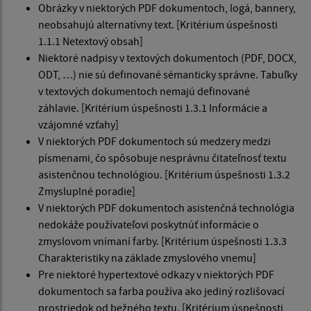
Obrázky v niektorých PDF dokumentoch, logá, bannery,
neobsahujú alternatívny text. [Kritérium úspešnosti
1.1.1 Netextový obsah]
Niektoré nadpisy v textových dokumentoch (PDF, DOCX,
ODT, …) nie sú definované sémanticky správne. Tabuľky
v textových dokumentoch nemajú definované
záhlavie. [Kritérium úspešnosti 1.3.1 Informácie a
vzájomné vzťahy]
V niektorých PDF dokumentoch sú medzery medzi
písmenami, čo spôsobuje nesprávnu čitateľnosť textu
asistenčnou technológiou. [Kritérium úspešnosti 1.3.2
Zmysluplné poradie]
V niektorých PDF dokumentoch asistenčná technológia
nedokáže používateľovi poskytnúť informácie o
zmyslovom vnímaní farby. [Kritérium úspešnosti 1.3.3
Charakteristiky na základe zmyslového vnemu]
Pre niektoré hypertextové odkazy v niektorých PDF
dokumentoch sa farba používa ako jediný rozlišovací
prostriedok od bežného textu. [Kritérium úspešnosti