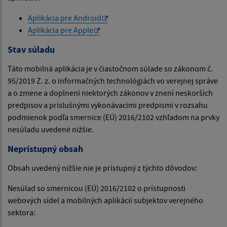
Aplikácia pre Android
Aplikácia pre Apple
Stav súladu
Táto mobilná aplikácia je v čiastočnom súlade so zákonom č.
95/2019 Z. z. o informačných technológiách vo verejnej správe
a o zmene a doplnení niektorých zákonov v znení neskorších
predpisov a príslušnými vykonávacími predpismi v rozsahu
podmienok podľa smernice (EÚ) 2016/2102 vzhľadom na prvky
nesúladu uvedené nižšie.
Neprístupný obsah
Obsah uvedený nižšie nie je prístupný z týchto dôvodov:
Nesúlad so smernicou (EÚ) 2016/2102 o prístupnosti
webových sídel a mobilných aplikácií subjektov verejného
sektora: