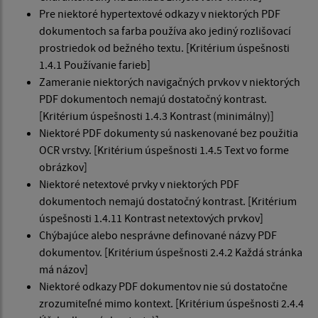
Pre niektoré hypertextové odkazy v niektorých PDF
dokumentoch sa farba používa ako jediný rozlišovací
prostriedok od bežného textu. [Kritérium úspešnosti
1.4.1 Používanie farieb]
Zameranie niektorých navigačných prvkov v niektorých
PDF dokumentoch nemajú dostatočný kontrast.
[Kritérium úspešnosti 1.4.3 Kontrast (minimálny)]
Niektoré PDF dokumenty sú naskenované bez použitia
OCR vrstvy. [Kritérium úspešnosti 1.4.5 Text vo forme
obrázkov]
Niektoré netextové prvky v niektorých PDF
dokumentoch nemajú dostatočný kontrast. [Kritérium
úspešnosti 1.4.11 Kontrast netextových prvkov]
Chýbajúce alebo nesprávne definované názvy PDF
dokumentov. [Kritérium úspešnosti 2.4.2 Každá stránka
má názov]
Niektoré odkazy PDF dokumentov nie sú dostatočne
zrozumiteľné mimo kontext. [Kritérium úspešnosti 2.4.4