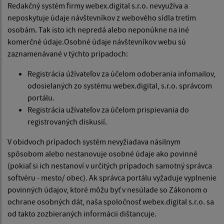
Redakčný systém firmy webex.digital s.r.o. nevyužíva a
neposkytuje údaje návštevníkov z webového sídla tretím
osobám. Tak isto ich nepredá alebo neponúkne na iné
komerčné údaje.Osobné údaje návštevníkov webu sú
zaznamenávané v týchto prípadoch:
Registrácia úžívateľov za účelom odoberania infomailov,
odosielaných zo systému webex.digital, s.r.o. správcom
portálu.
Registrácia užívateľov za účelom prispievania do
registrovaných diskusií.
V obidvoch prípadoch systém nevyžiadava násilnym
spôsobom alebo nestanovuje osobné údaje ako povinné
(pokiaľ si ich nestanoví v určitých prípadoch samotný správca
softvéru - mesto/ obec). Ak správca portálu vyžaduje vyplnenie
povinných údajov, ktoré môžu byť v nesúlade so Zákonom o
ochrane osobných dát, naša spoločnosť webex.digital s.r.o. sa
od takto zozbieraných informácii dištancuje.