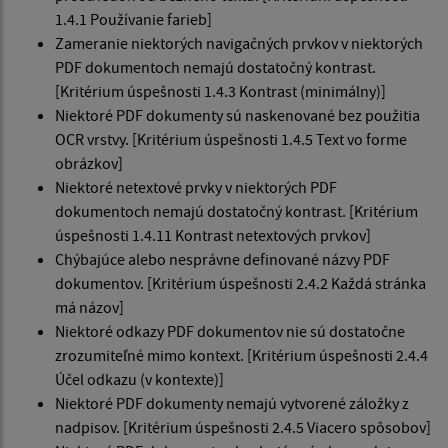
1.4.1 Používanie farieb]
Zameranie niektorých navigačných prvkov v niektorých
PDF dokumentoch nemajú dostatočný kontrast.
[Kritérium úspešnosti 1.4.3 Kontrast (minimálny)]
Niektoré PDF dokumenty sú naskenované bez použitia
OCR vrstvy. [Kritérium úspešnosti 1.4.5 Text vo forme
obrázkov]
Niektoré netextové prvky v niektorých PDF
dokumentoch nemajú dostatočný kontrast. [Kritérium
úspešnosti 1.4.11 Kontrast netextových prvkov]
Chýbajúce alebo nesprávne definované názvy PDF
dokumentov. [Kritérium úspešnosti 2.4.2 Každá stránka
má názov]
Niektoré odkazy PDF dokumentov nie sú dostatočne
zrozumiteľné mimo kontext. [Kritérium úspešnosti 2.4.4
Účel odkazu (v kontexte)]
Niektoré PDF dokumenty nemajú vytvorené záložky z
nadpisov. [Kritérium úspešnosti 2.4.5 Viacero spôsobov]