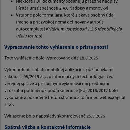
Niektoré PDF dokumenty obsahujú prázdne nadpisy.
[Kritérium úspešnosti 2.4.6 Nadpisy a menovky]
Vstupné pole formulára, ktoré získava osobný údaj
(meno a priezvisko) nemá definovaný atribút
autocomplete [
Kritérium úspešnosti 1.3.5 Identifikácia
účelu vstupu
]
Vypracovanie tohto vyhlásenia o prístupnosti
Toto vyhlásenie bolo vypracované dňa 18.6.2025
Vyhodnotenie súladu mobilnej aplikácie s požiadavkami
zákona č. 95/2019 Z. z. o informačných technológiách vo
verejnej správe a príslušnými vykonávacími predpismi
v rozsahu podmienok podľa smernice (EÚ) 2016/2012 bolo
vykonané a posúdené treťou stranou a to firmou webex.digital
s.r.o.
Vyhlásenie bolo naposledy skontrolované 25.5.2026
Spätná väzba a kontaktné informácie