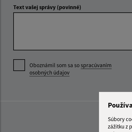
Text vašej správy (povinné)
Oboznámil som sa so
spracúvaním
osobných údajov
Použív
Súbory co
zážitku z