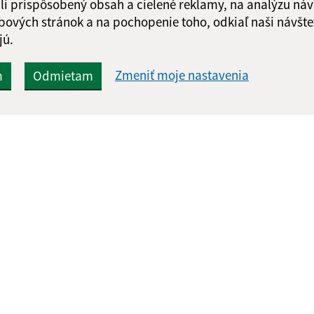
li prispôsobený obsah a cielené reklamy, na analýzu náv
bových stránok a na pochopenie toho, odkiaľ naši návšte
jú.
Zmeniť moje nastavenia
m
Odmietam
Rýchle odkazy:
Aktualiz
nku
Naša obec
05.08.2026 
Súčasnosť
RSS
História
Fotogaléria