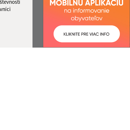
števnosti
vníci
ované:
Správca obsahu:
14:21 hod.
Správca obsahu je Obec Ozdín.
Vytvorené v súlade s
Jednotným
dizajn manuálom elektronických
služieb.