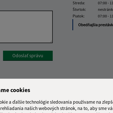
Streda:
07:00 - 1
Štvrtok:
nestránk
Piatok:
07:00 - 1
Obedňajšia prestáv
Google reCaptcha Response
Odoslať správu
ame cookies
okie a ďalšie technológie sledovania používame na zlepš
 prehliadania našich webových stránok, na to, aby sme v