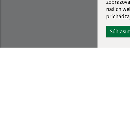
zobrazova
našich we
prichádza
Súhlasí
Informácie o stránke:
Navigácia:
Vyhlásenie o prístupnosti
Vytlačiť aktuálnu strá
Autorské práva
Mapa stránok
Ochrana osobných údajov
Cookies