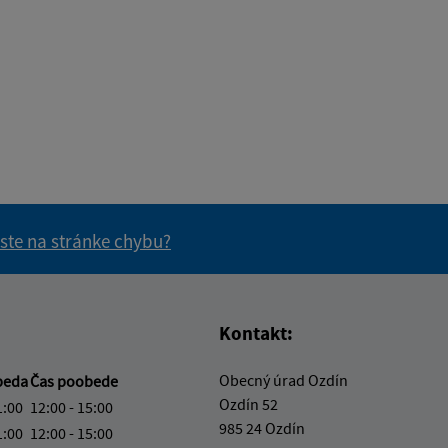
 ste na stránke chybu?
vás užitočné?
e pre vás užitočné?
Kontakt:
Obecný úrad Ozdín
beda
Čas poobede
Ozdín 52
1:00
12:00 - 15:00
985 24 Ozdín
1:00
12:00 - 15:00