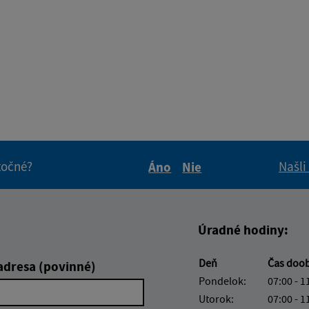
itočné?
Našli
Áno
Nie
Boli tieto informácie pre 
Boli tieto informáci
Úradné hodiny:
Deň
Čas doo
adresa (povinné)
Pondelok:
07:00 - 1
Utorok:
07:00 - 1