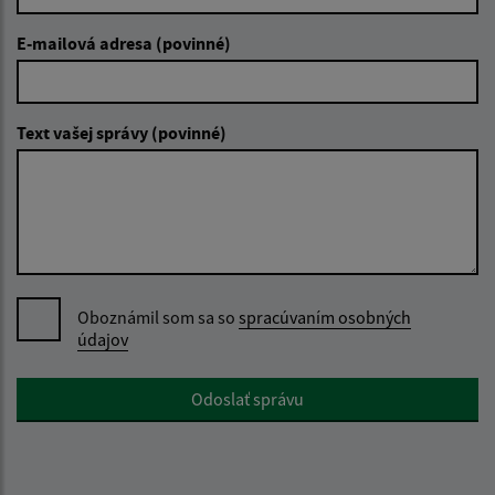
E-mailová adresa (povinné)
Text vašej správy (povinné)
Oboznámil som sa so
spracúvaním osobných
údajov
Google reCaptcha Response
Odoslať správu