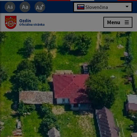
Slovenčina
Ozdín
Menu
Oficiálna stránka