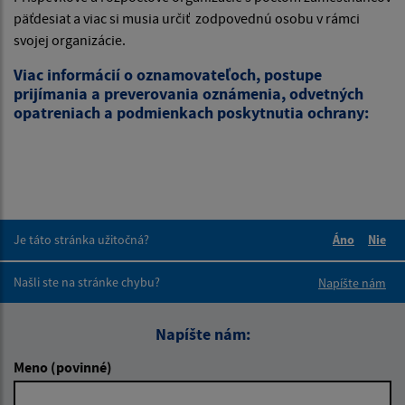
päťdesiat a viac si musia určiť zodpovednú osobu v rámci
svojej organizácie.
Viac informácií o oznamovateľoch, postupe
prijímania a preverovania oznámenia, odvetných
opatreniach a podmienkach poskytnutia ochrany:
Je táto stránka užitočná?
Áno
Nie
Boli tieto 
Boli 
Našli ste na stránke chybu?
Napíšte nám
Napíšte nám:
Meno (povinné)