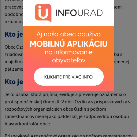
pracovnoprávnom vzťahu k zamestnávateľovi alebo inom
obdobnom vzťahu k zamestnávateľovi a anonymný
oznamovateľ.
Kto je zamestnávateľom?
Obec Ozdín, príspevkové a rozpočtové organizácie v
zriaďovateľskej pôsobnosti obci Ozdín, právnická osoba s
majetkovou účasťou obce Ozdín, ktorá zamestnáva najmenej
päť zamestnancov.
Kto je zodpovedná osoba?
Je to osoba, ktorá prijíma, eviduje a preveruje oznámenia o
protispoločenskej činnosti. V obci Ozdín a v príspevkových a v
rozpočtových organizáciách obce Ozdín s počtom
zamestnancov menej ako päťdesiat, je zodpovednou osobou
hlavný kontrolór obce.
Príspevkové a rozpočtové organizácie s počtom zamestnancov