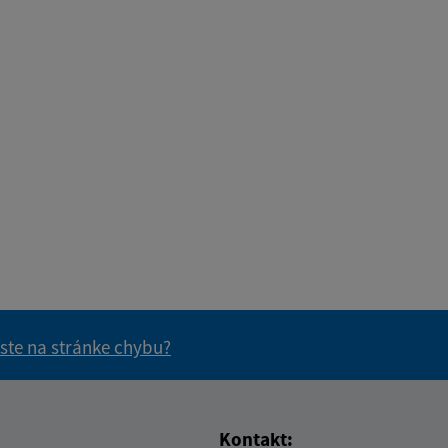
 ste na stránke chybu?
vás užitočné?
e pre vás užitočné?
Kontakt: