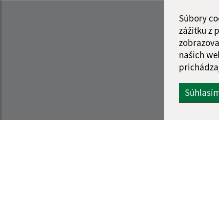
Súbory co
zážitku z
zobrazova
našich we
prichádza
Súhlasí
Informácie o stránke:
Navigácia:
Vyhlásenie o prístupnosti
Vytlačiť aktuálnu strá
Autorské práva
Mapa stránok