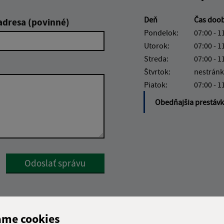
Deň
Čas doo
adresa (povinné)
Pondelok:
07:00 - 1
Utorok:
07:00 - 1
Streda:
07:00 - 1
Štvrtok:
nestránk
Piatok:
07:00 - 1
Obedňajšia prestáv
Google reCaptcha Response
Odoslať správu
ame cookies