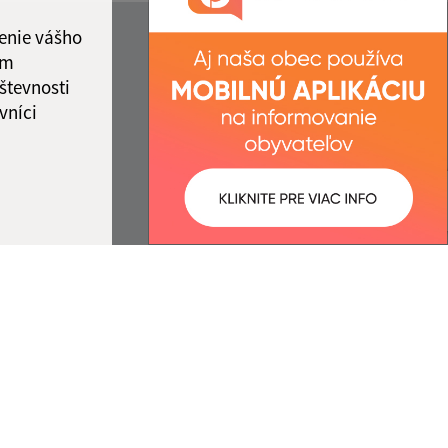
enie vášho
ám
števnosti
vníci
ované:
Správca obsahu:
14:21 hod.
Správca obsahu je Obec Ozdín.
Vytvorené v súlade s
Jednotným