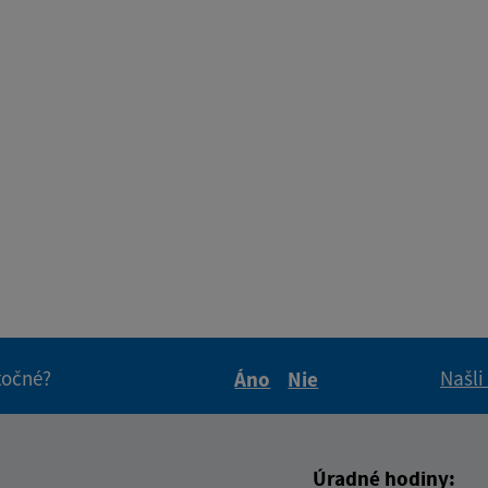
itočné?
Našli
Áno
Nie
Boli tieto informácie pre 
Boli tieto informáci
Úradné hodiny: