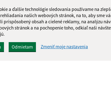
okie a ďalšie technológie sledovania používame na zlepš
 prehliadania našich webových stránok, na to, aby sme v
li prispôsobený obsah a cielené reklamy, na analýzu náv
bových stránok a na pochopenie toho, odkiaľ naši návšte
jú.
Zmeniť moje nastavenia
m
Odmietam
Rýchle odkazy:
Aktualiz
nku
Naša obec
05.08.2026 
Súčasnosť
RSS