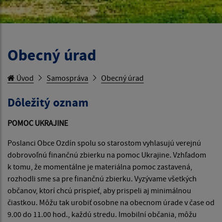
Obecný úrad
Úvod
Samospráva
Obecný úrad
Dôležitý oznam
POMOC UKRAJINE
Poslanci Obce Ozdín spolu so starostom vyhlasujú verejnú
dobrovoľnú finančnú zbierku na pomoc Ukrajine. Vzhľadom
k tomu, že momentálne je materiálna pomoc zastavená,
rozhodli sme sa pre finančnú zbierku. Vyzývame všetkých
občanov, ktorí chcú prispieť, aby prispeli aj minimálnou
čiastkou. Môžu tak urobiť osobne na obecnom úrade v čase od
9.00 do 11.00 hod., každú stredu. Imobilní občania, môžu