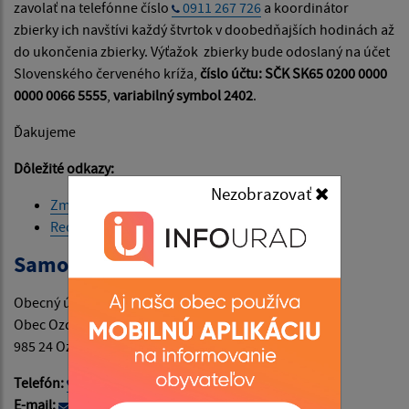
zavolať na telefónne číslo
0911 267 726
a koordinátor
zbierky ich navštívi každý štvrtok v doobedňajších hodinách až
do ukončenia zbierky. Výťažok zbierky bude odoslaný na účet
Slovenského červeného kríža,
číslo účtu:
SČK SK65 0200 0000
0000 0066 5555
,
variabilný symbol
2402
.
Ďakujeme
Dôležité odkazy:
Nezobrazovať
Zmos
Redcross
Samospráva
Obecný úrad
Obec Ozdín č. 52
985 24 Ozdín
Telefón:
+421 47 429 13 01
,
+421 911 875 697
E-mail:
amobec.ozdin@gmail.com