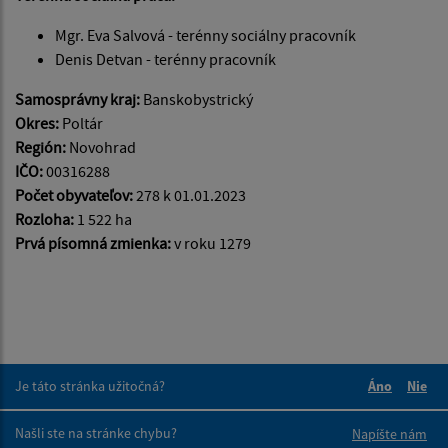
Mgr. Eva Salvová - terénny sociálny pracovník
Denis Detvan - terénny pracovník
Samosprávny kraj:
Banskobystrický
Okres:
Poltár
Región:
Novohrad
IČO:
00316288
Počet obyvateľov:
278 k 01.01.2023
Rozloha:
1 522 ha
Prvá písomná zmienka:
v roku 1279
Je táto stránka užitočná?
Áno
Nie
Boli tieto 
Boli 
Našli ste na stránke chybu?
Napíšte nám