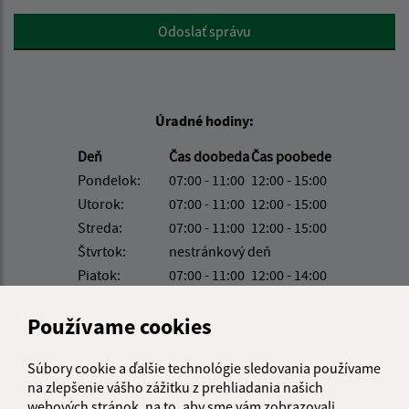
Google reCaptcha Response
Odoslať správu
Úradné hodiny:
Deň
Čas doobeda
Čas poobede
Pondelok:
07:00 - 11:00
12:00 - 15:00
Utorok:
07:00 - 11:00
12:00 - 15:00
Streda:
07:00 - 11:00
12:00 - 15:00
Štvrtok:
nestránkový deň
Piatok:
07:00 - 11:00
12:00 - 14:00
Obedňajšia prestávka:
11:00 - 12:00
Používame cookies
Súbory cookie a ďalšie technológie sledovania používame
Kontakt:
na zlepšenie vášho zážitku z prehliadania našich
Obecný úrad Ozdín
webových stránok, na to, aby sme vám zobrazovali