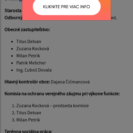
Starosta obce:
Ing. Pavel Salva
Odborný administratívny pracovník:
Zuzana Kocková ml.
Obecné zastupiteľstvo:
Titus Detvan
Zuzana Kocková
Milan Petrík
Patrik Melicher
Ing. Ľuboš Dovala
Hlavný kontrolór obce:
Dajana Čičmancová
Komisia na ochranu verejného záujmu pri výkone funkcie:
Zuzana Kocková – predseda komisie
Titus Detvan
Milan Petrík
Terénna sociálna práca: