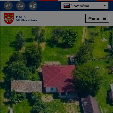
Slovenčina
Ozdín
Menu
Oficiálna stránka