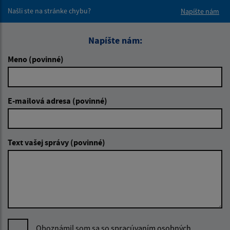
Našli ste na stránke chybu?
Napíšte nám
Napíšte nám:
Meno (povinné)
E-mailová adresa (povinné)
Text vašej správy (povinné)
Oboznámil som sa so
spracúvaním osobných