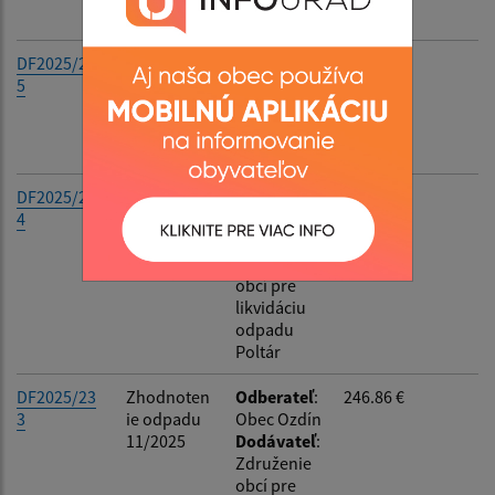
s.r.o.
DF2025/23
Mobily
Odberateľ
:
63.06 €
5
11/2025
Obec Ozdín
Dodávateľ
:
O2
Slovakia
DF2025/23
Vývoz
Odberateľ
:
195.88 €
4
odpadu
Obec Ozdín
11/2025
Dodávateľ
:
Združenie
obcí pre
likvidáciu
odpadu
Poltár
DF2025/23
Zhodnoten
Odberateľ
:
246.86 €
3
ie odpadu
Obec Ozdín
11/2025
Dodávateľ
:
Združenie
obcí pre