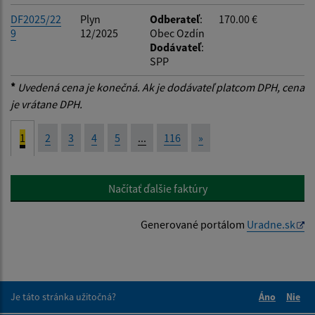
DF2025/22
Plyn
Odberateľ
:
170.00 €
9
12/2025
Obec Ozdín
Dodávateľ
:
SPP
*
Uvedená cena je konečná. Ak je dodávateľ platcom DPH, cena
je vrátane DPH.
1
2
3
4
5
...
116
»
Načítať ďalšie faktúry
Generované portálom
Uradne.sk
Je táto stránka užitočná?
Áno
Nie
Boli tieto 
Boli 