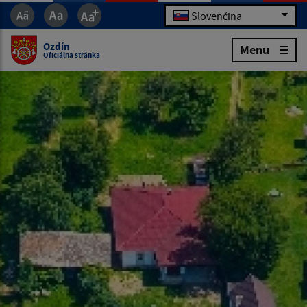
Slovenčina
Ozdín
Menu
Oficiálna stránka