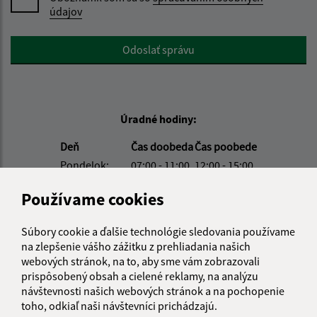
údajov
Google reCaptcha Response
Odoslať správu
Úradné hodiny:
Deň
Čas doobeda
Čas poobede
Pondelok:
07:00 - 11:00
12:00 - 15:00
Utorok:
07:00 - 11:00
12:00 - 15:00
Používame cookies
Streda:
07:00 - 11:00
12:00 - 15:00
Štvrtok:
nestránkový deň
Súbory cookie a ďalšie technológie sledovania používame
Piatok:
07:00 - 11:00
12:00 - 14:00
na zlepšenie vášho zážitku z prehliadania našich
webových stránok, na to, aby sme vám zobrazovali
Obedňajšia prestávka:
11:00 - 12:00
prispôsobený obsah a cielené reklamy, na analýzu
návštevnosti našich webových stránok a na pochopenie
toho, odkiaľ naši návštevníci prichádzajú.
Kontakt: