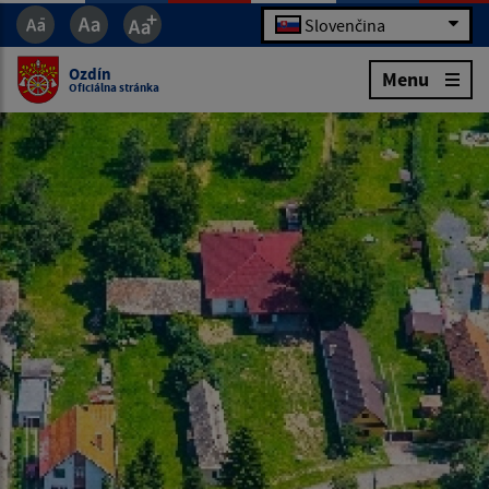
Slovenčina
Ozdín
Menu
Oficiálna stránka