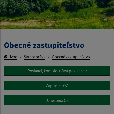
Obecné zastupiteľstvo
Úvod
Samospráva
Obecné zastupiteľstvo
Poslanci, komisie, účasť poslancov
Zápisnice OZ
Uznesenia OZ