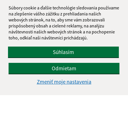
Súbory cookie a ďalšie technológie sledovania používame
na zlepšenie vášho zážitku z prehliadania našich
webových stránok, na to, aby sme vám zobrazovali
prispôsobený obsah a cielené reklamy, na analýzu
návštevnosti našich webových stránok a na pochopenie
toho, odkiaľ naši návštevníci prichádzajú.
Súhlasím
Informácie o stránke:
Odmietam
Vyhlásenie o prístupnosti
Autorské práva
Zmeniť moje nastavenia
Ochrana osobných údajov
Navigácia:
Vytlačiť aktuálnu stránku
Mapa stránok
Cookies