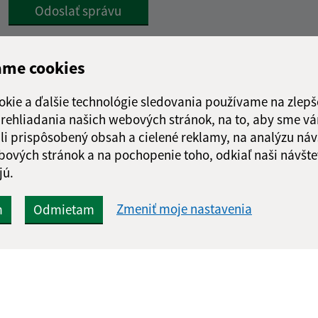
Google reCaptcha Response
Odoslať správu
ame cookies
okie a ďalšie technológie sledovania používame na zlepš
 prehliadania našich webových stránok, na to, aby sme v
li prispôsobený obsah a cielené reklamy, na analýzu náv
bových stránok a na pochopenie toho, odkiaľ naši návšte
jú.
Zmeniť moje nastavenia
m
Odmietam