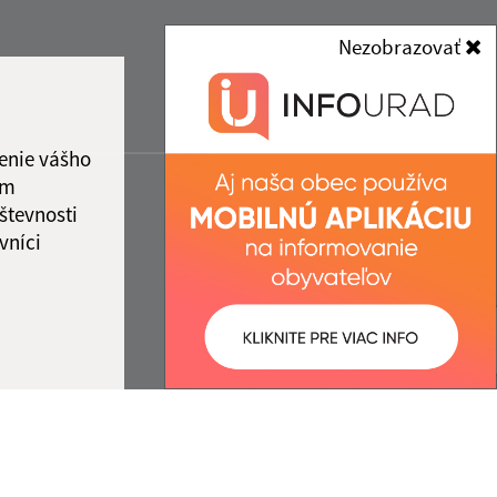
Nezobrazovať
enie vášho
ám
števnosti
vníci