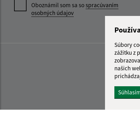
Oboznámil som sa so
spracúvaním
osobných údajov
Použív
Súbory co
zážitku z
zobrazova
našich we
prichádza
Súhlasí