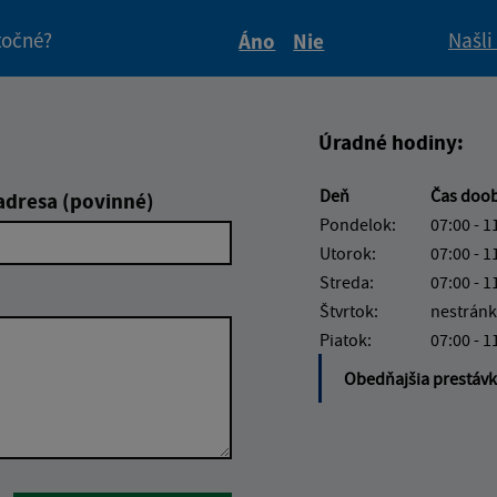
itočné?
Našli
Áno
Nie
Boli tieto informácie pre 
Boli tieto informáci
Úradné hodiny:
Deň
Čas doo
adresa (povinné)
Pondelok:
07:00 - 1
Utorok:
07:00 - 1
Streda:
07:00 - 1
Štvrtok:
nestránk
Piatok:
07:00 - 1
Obedňajšia prestáv