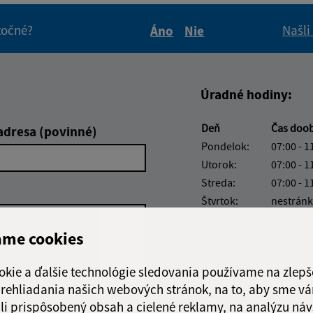
itočné?
Našli
Áno
Nie
Boli tieto informácie pre 
Boli tieto informáci
Úradné hodiny:
Deň
Čas doo
adresa (povinné)
Pondelok:
07:00 - 1
Utorok:
07:00 - 1
Streda:
07:00 - 1
Štvrtok:
nestránk
Piatok:
07:00 - 1
ame cookies
Obedňajšia prestáv
okie a ďalšie technológie sledovania používame na zlepš
 prehliadania našich webových stránok, na to, aby sme v
li prispôsobený obsah a cielené reklamy, na analýzu náv