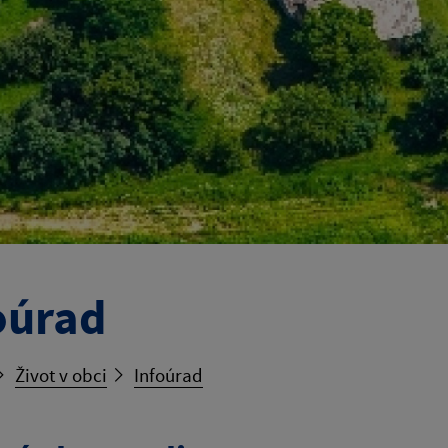
oúrad
Život v obci
Infoúrad