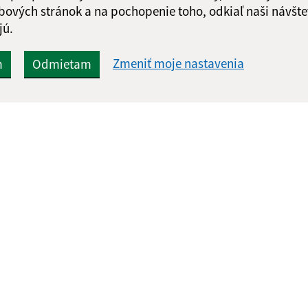
Google reCaptcha Response
bových stránok a na pochopenie toho, odkiaľ naši návšte
Odoslať správu
jú.
Zmeniť moje nastavenia
m
Odmietam