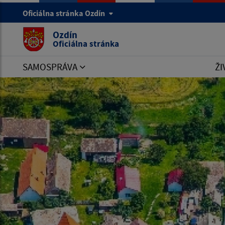
Oficiálna stránka Ozdín
Ozdín
Oficiálna stránka
SAMOSPRÁVA
ŽI