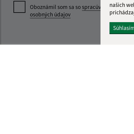
našich we
Oboznámil som sa so
spracúvaním
prichádza
osobných údajov
Súhlasí