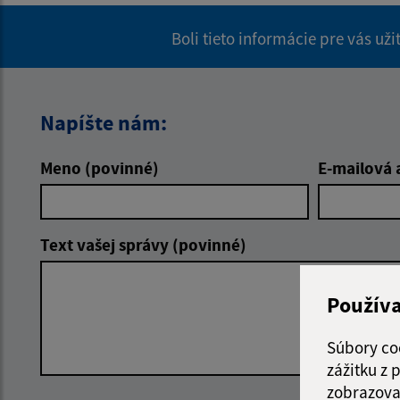
Boli tieto informácie pre vás už
Napíšte nám:
Meno (povinné)
E-mailová 
Text vašej správy (povinné)
Použív
Súbory co
zážitku z
zobrazova