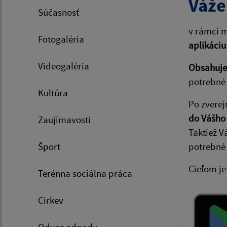
Váže
Súčasnosť
v rámci m
Fotogaléria
aplikáciu
Videogaléria
Obsahuje 
potrebné 
Kultúra
Po zverej
do Vášho
Zaujímavosti
Taktiež V
Šport
potrebné
Cieľom je
Terénna sociálna práca
Cirkev
Odvoz odpadu