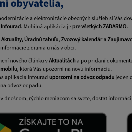
ní obyvatelia,
odernizácie a elektronizácie obecných služieb si Vás do
 Infourad.
Mobilná aplikácia je
pre všetkých ZADARMO.
Aktuality, Úradnú tabuľu, Zvozový kalendár a Zaujímavo
informácie z diania u nás v obci.
není nového článku v
Aktualitách
a po pridaní dokument
 mobilu
, ktorá Vás upozorní na novú informáciu.
ás aplikácia Infourad
uporzorní na odvoz odpadu
jeden d
 na odvoz odpadu.
 v dnešnom, rýchlo meniacom sa svete, dostať informácie