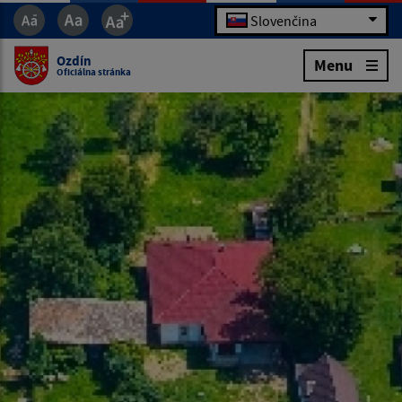
Slovenčina
Ozdín
Menu
Oficiálna stránka