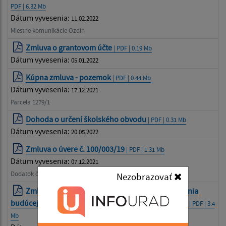
PDF | 6.32 Mb
Dátum vyvesenia:
11.02.2022
Miestne komunikácie Ozdín
Zmluva o grantovom účte
| PDF | 0.19 Mb
Dátum vyvesenia:
05.01.2022
Kúpna zmluva - pozemok
| PDF | 0.44 Mb
Dátum vyvesenia:
17.12.2021
Parcela 1279/1
Dohoda o určení školského obvodu
| PDF | 0.31 Mb
Dátum vyvesenia:
20.05.2022
Zmluva o úvere č. 100/003/19
| PDF | 1.31 Mb
Dátum vyvesenia:
07.12.2021
Dodatok č. 1
Nezobrazovať
Zmluva č. 170/2021/02 o podmienkach uzatvorenia
budúcej Zmluvy o prevádzkovaní vodovodu pre MRK
| PDF | 3.4
Mb