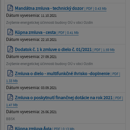
Mandátna zmluva - technický dozor
| PDF | 0.43 Mb
Dátum vyvesenia:
11.10.2021
Zvýšenie energetickej účinnosti budovy OÚ v obci Ozdín
Kúpna zmluva - cesta
| PDF | 0.41 Mb
Dátum vyvesenia:
22.10.2021
Dodatok č. 1 k zmluve o dielo č. 01/2021
| PDF | 1.59 Mb
Dátum vyvesenia:
27.09.2021
Zvýšenie energetickej účinnosti budovy OÚ v obci Ozdín
Zmluva o dielo - multifunkčné ihrisko -doplnenie
| PDF |
1.33 Mb
Dátum vyvesenia:
03.09.2021
Zmluva o poskytnutí finančnej dotácie na rok 2021
| PDF |
1.47 Mb
Dátum vyvesenia:
25.06.2021
BBSK
Kúpna zmluva Ávia
| PDF | 0.13 Mb