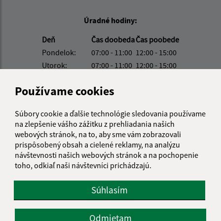
Úradné hodiny:
Deň
Čas doobeda
Čas poobede
Pondelok:
07:00 - 11:00
12:00 - 15:00
Utorok:
07:00 - 11:00
12:00 - 15:00
Streda:
07:00 - 11:00
12:00 - 15:00
Používame cookies
Štvrtok:
nestránkový deň
Piatok:
07:00 - 11:00
12:00 - 14:00
Súbory cookie a ďalšie technológie sledovania používame
Obedňajšia prestávka:
11:00 - 12:00
na zlepšenie vášho zážitku z prehliadania našich
webových stránok, na to, aby sme vám zobrazovali
prispôsobený obsah a cielené reklamy, na analýzu
Kontakt:
návštevnosti našich webových stránok a na pochopenie
toho, odkiaľ naši návštevníci prichádzajú.
Obecný úrad Ozdín
Ozdín 52
Súhlasím
985 24 Ozdín
info@ozdin.sk
Odmietam