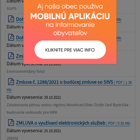
Dátum vyvesenia:
06.12.2021
StVPS
Dohoda §12 o pomoci v hmotnej núdzi
| PDF | 0.88 Mb
Dátum vyvesenia:
30.11.2021
Dohoda §10 o pomoci v hmotnej núdzi
| PDF | 1.06 Mb
Dátum vyvesenia:
30.11.2021
Zmluva č. E2280 08U02
| PDF | 8.91 Mb
Dátum vyvesenia:
25.11.2021
Environmentálny fond
Zmluva č. 1288/2021 o budúcej zmluve so StVS
| PDF | 1.36
Mb
Dátum vyvesenia:
29.10.2021
Zásobovanie pitnou vodou regiónu Novohrad Obec Ozdín časť Bystrička -
budovanie vodovodu pre MRK
ZMLUVA o využívaní elektronických služieb
| PDF | 0.35 Mb
Dátum vyvesenia:
25.10.2021
UNION