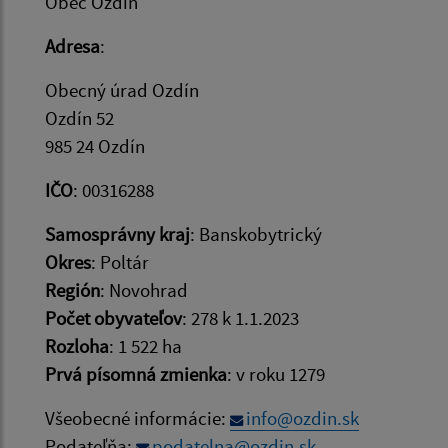
Obec Ozdín
Adresa
:
Obecný úrad Ozdín
Ozdín 52
985 24 Ozdín
IČO
: 00316288
Samosprávny kraj
: Banskobytrický
Okres
: Poltár
Región
: Novohrad
Počet obyvateľov
: 278 k 1.1.2023
Rozloha
: 1 522 ha
Prvá písomná zmienka
: v roku 1279
Všeobecné informácie:
info@ozdin.sk
Podateľňa:
podatelna@ozdin.sk