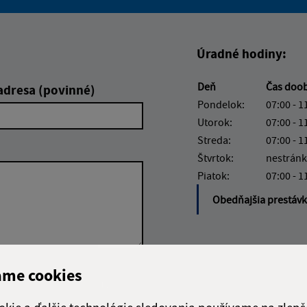
Boli tieto informácie pre 
Boli tieto informáci
Úradné hodiny:
Deň
Čas doo
adresa (povinné)
Pondelok:
07:00 - 1
Utorok:
07:00 - 1
Streda:
07:00 - 1
Štvrtok:
nestránk
Piatok:
07:00 - 1
Obedňajšia prestáv
ame cookies
Google reCaptcha Response
Odoslať správu