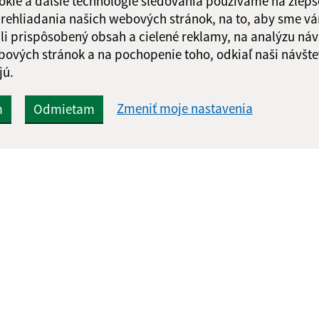
okie a ďalšie technológie sledovania používame na zlepš
 prehliadania našich webových stránok, na to, aby sme v
li prispôsobený obsah a cielené reklamy, na analýzu náv
bových stránok a na pochopenie toho, odkiaľ naši návšte
jú.
Zmeniť moje nastavenia
m
Odmietam
Rýchle odkazy:
Aktualiz