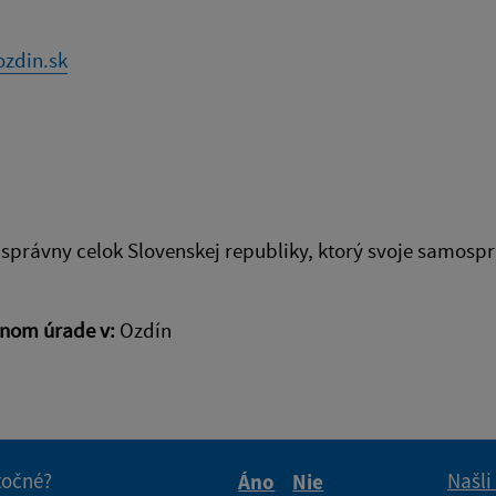
zdin.sk
právny celok Slovenskej republiky, ktorý svoje samos
tnom úrade v:
Ozdín
itočné?
Našli
Áno
Nie