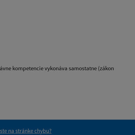
právne kompetencie vykonáva samostatne (zákon
 ste na stránke chybu?