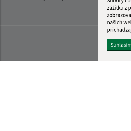
Súbory co
zážitku z
zobrazova
našich we
prichádza
Súhlasí
Informácie o stránke:
Navigácia: