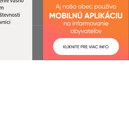
enie vášho
ám
števnosti
vníci
ované:
Správca obsahu: