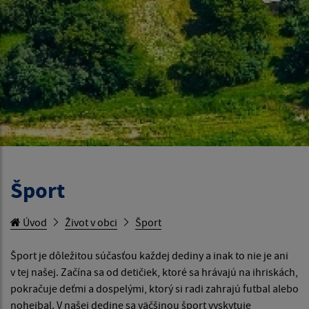
Šport
Úvod
Život v obci
Šport
Šport je dôležitou súčasťou každej dediny a inak to nie je ani
v tej našej. Začína sa od detičiek, ktoré sa hrávajú na ihriskách,
pokračuje deťmi a dospelými, ktorý si radi zahrajú futbal alebo
nohejbal. V našej dedine sa väčšinou šport vyskytuje