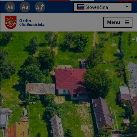
Slovenčina
Ozdín
Menu
Oficiálna stránka