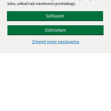
toho, odkiaľ naši návštevníci prichádzajú.
Súhlasím
Odmietam
Zmeniť moje nastavenia
Informácie o stránke:
Vyhlásenie o prístupnosti
Autorské práva
Ochrana osobných údajov
Navigácia:
Vytlačiť aktuálnu stránku
Mapa stránok
Cookies
Rýchle odkazy: