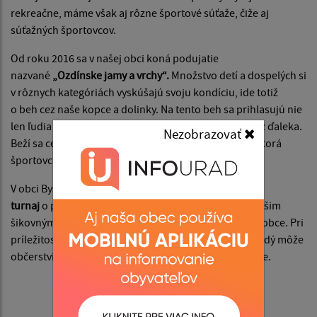
rekreačne, máme však aj rôzne športové súťaže, čiže aj
súťažných športovcov.
Od roku 2016 sa v našej obci koná podujatie
nazvané
„Ozdínske jamy a vrchy“.
Množstvo detí a dospelých si
v rôznych kategóriách vyskúšajú svoju kondíciu, ide totiž
o beh cez naše kopce a dolinky. Na tento beh sa prihlasujú nie
len ľudia z našej dedinky, avšak chodia aj návštevníci z ďaleka.
Nezobrazovať
Beží sa cez náročný terén, ale aj cez krásnu prírodu, ktorá
športovcom razom všetko vykompenzuje.
V obci Bystrička sa každoročne koná
nohejbalový
turnaj
o pohár starostu obce Ozdín, ktorý sa vďaka našim
šikovným chlapcom len málokedy ocitne mimo našej obce. Pri
príležitosti turnaja sa varí guľáš, v pohostinstve sa každý môže
občerstviť a potom sa stačí už len pozerať a držať palce.