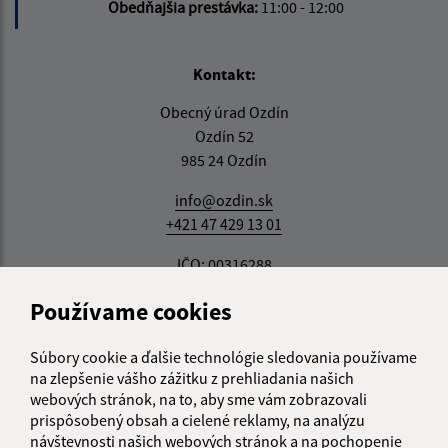
Obedňajšia prestávka:
11:00 - 12:00
Kontakt:
Obecný úrad Ozdín
Ozdín 52
985 24 Ozdín
info@ozdin.sk
+421 47 429 13 01
IČO: 00316288
Používame cookies
Súbory cookie a ďalšie technológie sledovania používame
na zlepšenie vášho zážitku z prehliadania našich
webových stránok, na to, aby sme vám zobrazovali
prispôsobený obsah a cielené reklamy, na analýzu
návštevnosti našich webových stránok a na pochopenie