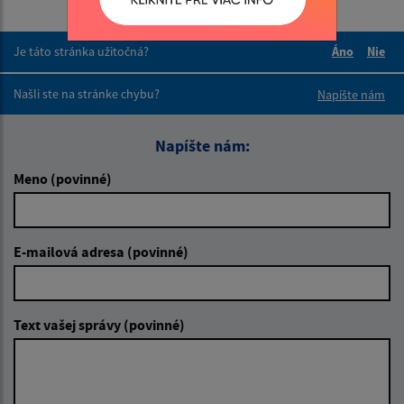
Je táto stránka užitočná?
Áno
Nie
Boli tieto 
Boli 
Našli ste na stránke chybu?
Napíšte nám
Napíšte nám:
Meno (povinné)
E-mailová adresa (povinné)
Text vašej správy (povinné)