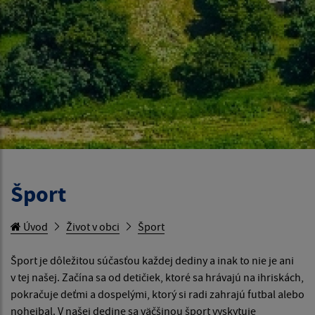
Šport
Úvod
Život v obci
Šport
Šport je dôležitou súčasťou každej dediny a inak to nie je ani
v tej našej. Začína sa od detičiek, ktoré sa hrávajú na ihriskách,
pokračuje deťmi a dospelými, ktorý si radi zahrajú futbal alebo
nohejbal. V našej dedine sa väčšinou šport vyskytuje