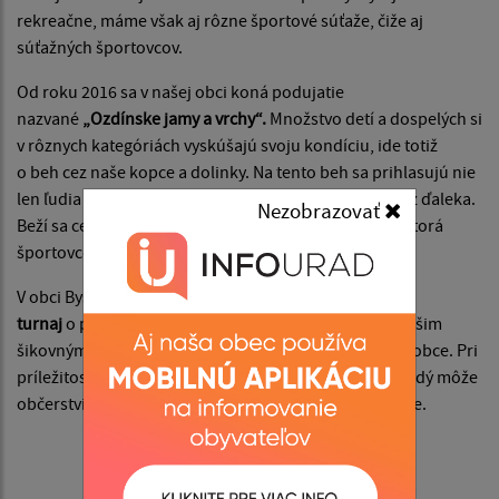
rekreačne, máme však aj rôzne športové súťaže, čiže aj
súťažných športovcov.
Od roku 2016 sa v našej obci koná podujatie
nazvané
„Ozdínske jamy a vrchy“.
Množstvo detí a dospelých si
v rôznych kategóriách vyskúšajú svoju kondíciu, ide totiž
o beh cez naše kopce a dolinky. Na tento beh sa prihlasujú nie
len ľudia z našej dedinky, avšak chodia aj návštevníci z ďaleka.
Nezobrazovať
Beží sa cez náročný terén, ale aj cez krásnu prírodu, ktorá
športovcom razom všetko vykompenzuje.
V obci Bystrička sa každoročne koná
nohejbalový
turnaj
o pohár starostu obce Ozdín, ktorý sa vďaka našim
šikovným chlapcom len málokedy ocitne mimo našej obce. Pri
príležitosti turnaja sa varí guľáš, v pohostinstve sa každý môže
občerstviť a potom sa stačí už len pozerať a držať palce.