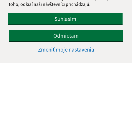
toho, odkiaľ naši návštevníci prichádzajú.
Súhlasím
Odmietam
Zmeniť moje nastavenia
Informácie o stránke:
Vyhlásenie o prístupnosti
Autorské práva
Ochrana osobných údajov
Navigácia:
Vytlačiť aktuálnu stránku
Mapa stránok
Cookies
Rýchle odkazy: