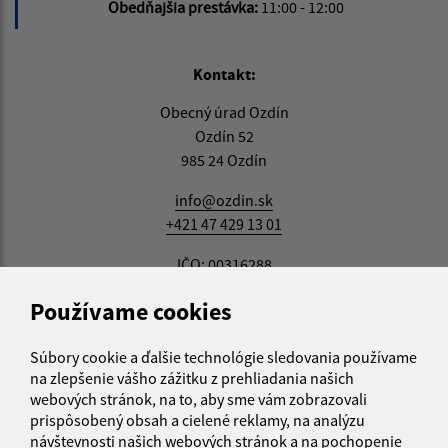
Obedňajšia prestávka:
11:00 - 12:00
Kontakt:
Obecný úrad Ozdín
Ozdín 52
985 24 Ozdín
info@ozdin.sk
+421 47 429 13 01
IČO: 00316288
Používame cookies
Súbory cookie a ďalšie technológie sledovania používame
na zlepšenie vášho zážitku z prehliadania našich
webových stránok, na to, aby sme vám zobrazovali
prispôsobený obsah a cielené reklamy, na analýzu
návštevnosti našich webových stránok a na pochopenie