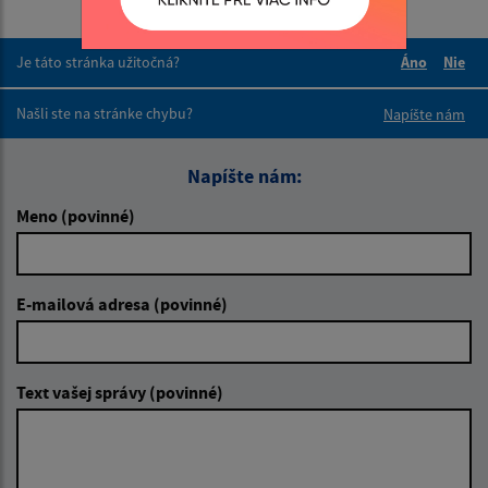
Je táto stránka užitočná?
Áno
Nie
Boli tieto 
Boli 
Našli ste na stránke chybu?
Napíšte nám
Napíšte nám:
Meno (povinné)
E-mailová adresa (povinné)
Text vašej správy (povinné)