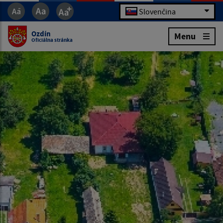
Slovenčina
Ozdín
Menu
Oficiálna stránka