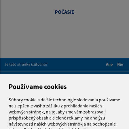
POČASIE
Je táto stránka užitočná?
Áno
Nie
Boli tieto 
Boli 
Našli ste na stránke chybu?
Napíšte nám
Používame cookies
Napíšte nám:
Súbory cookie a ďalšie technológie sledovania používame
Meno (povinné)
na zlepšenie vášho zážitku z prehliadania našich
webových stránok, na to, aby sme vám zobrazovali
prispôsobený obsah a cielené reklamy, na analýzu
návštevnosti našich webových stránok a na pochopenie
E-mailová adresa (povinné)