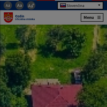
Slovenčina
Ozdín
Menu
Oficiálna stránka