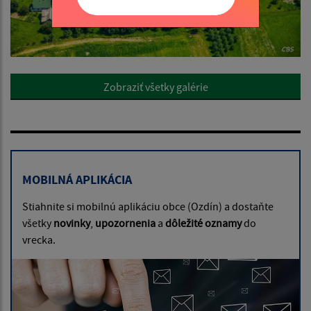
Zobraziť všetky galérie
MOBILNÁ APLIKÁCIA
Stiahnite si mobilnú aplikáciu obce (Ozdín) a dostaňte
všetky
novinky
,
upozornenia
a
dôležité oznamy
do
vrecka.