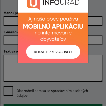
Napíšte nám:
Meno (povinné)
E-mailová adresa (povinné)
Text vašej správy (povinné)
Oboznámil som sa so
spracúvaním osobných
údajov