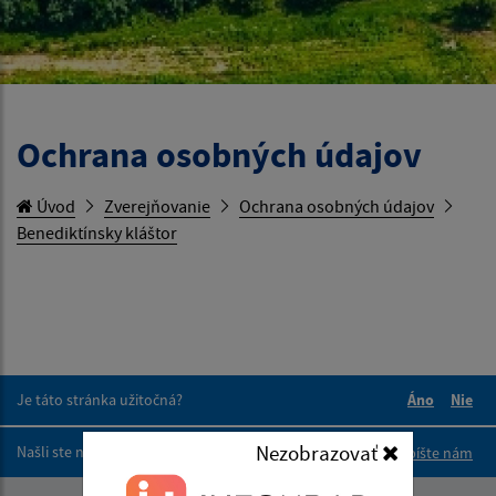
Ochrana osobných údajov
Úvod
Zverejňovanie
Ochrana osobných údajov
Benediktínsky kláštor
Je táto stránka užitočná?
Áno
Nie
Boli tieto 
Boli 
Nezobrazovať
Našli ste na stránke chybu?
Napíšte nám