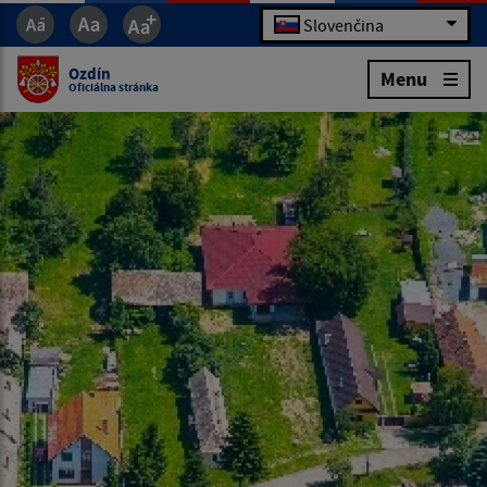
Slovenčina
Ozdín
Menu
Oficiálna stránka