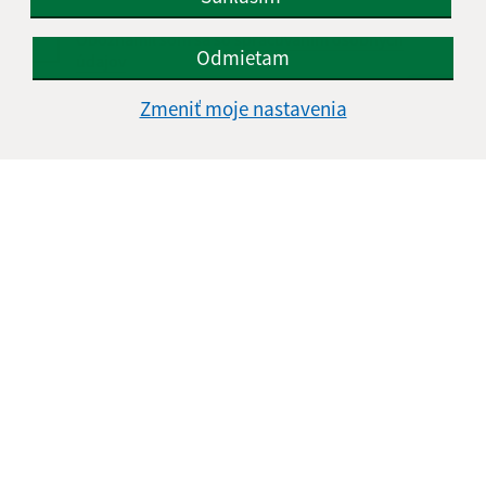
Oboznámil som sa so
spracúvaním osobných
Odmietam
údajov
Zmeniť moje nastavenia
Google reCaptcha Response
Odoslať správu
Úradné hodiny:
Deň
Čas doobeda
Čas poobede
Pondelok:
07:00 - 11:00
12:00 - 15:00
Utorok:
07:00 - 11:00
12:00 - 15:00
Streda:
07:00 - 11:00
12:00 - 15:00
Štvrtok:
nestránkový deň
Piatok:
07:00 - 11:00
12:00 - 14:00
Obedňajšia prestávka:
11:00 - 12:00