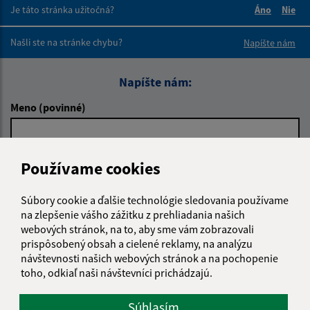
Je táto stránka užitočná?
Áno
Nie
Boli tieto 
Boli 
Našli ste na stránke chybu?
Napíšte nám
Napíšte nám:
Meno (povinné)
E-mailová adresa (povinné)
Používame cookies
Súbory cookie a ďalšie technológie sledovania používame
na zlepšenie vášho zážitku z prehliadania našich
Text vašej správy (povinné)
webových stránok, na to, aby sme vám zobrazovali
prispôsobený obsah a cielené reklamy, na analýzu
návštevnosti našich webových stránok a na pochopenie
toho, odkiaľ naši návštevníci prichádzajú.
Súhlasím