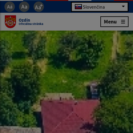
Slovenčina
Ozdín
Menu
Oficiálna stránka