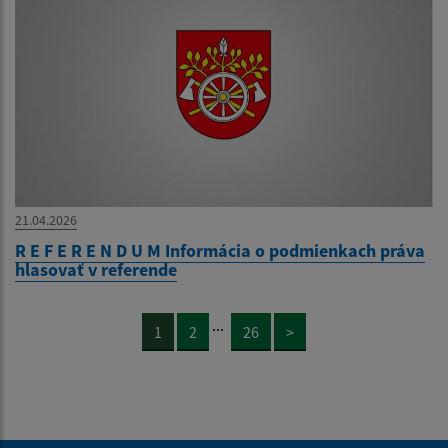
21.04.2026
R E F E R E N D U M Informácia o podmienkach práva
hlasovať v referende
...
1
2
26
>