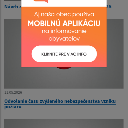
Návrh záverečného účtu obce Ozdín za rok 2025
11.05.2026
Odvolanie času zvýšeného nebezpečenstva vzniku
požiaru