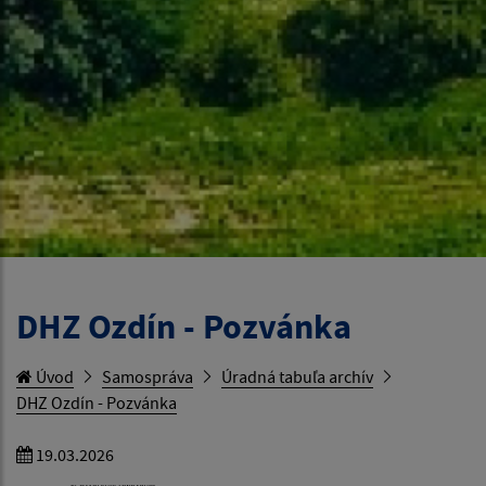
DHZ Ozdín - Pozvánka
Úvod
Samospráva
Úradná tabuľa archív
DHZ Ozdín - Pozvánka
19.03.2026