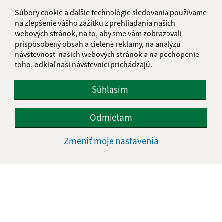
Súbory cookie a ďalšie technológie sledovania používame
E-mailová adresa (povinné)
na zlepšenie vášho zážitku z prehliadania našich
webových stránok, na to, aby sme vám zobrazovali
prispôsobený obsah a cielené reklamy, na analýzu
Text vašej správy (povinné)
návštevnosti našich webových stránok a na pochopenie
toho, odkiaľ naši návštevníci prichádzajú.
Súhlasím
Odmietam
Oboznámil som sa so
spracúvaním osobných
Zmeniť moje nastavenia
údajov
Google reCaptcha Response
Odoslať správu
Úradné hodiny: