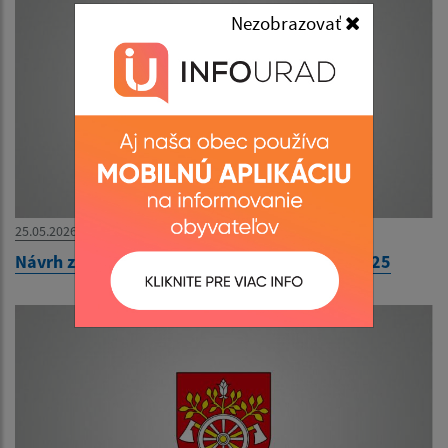
Nezobrazovať
25.05.2026
Návrh záverečného účtu obce Ozdín za rok 2025