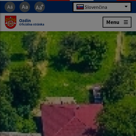
Slovenčina
Ozdín
Menu
Oficiálna stránka