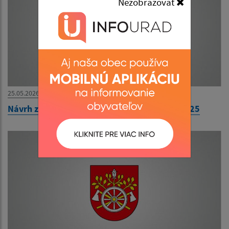
Nezobrazovať
25.05.2026
Návrh záverečného účtu obce Ozdín za rok 2025