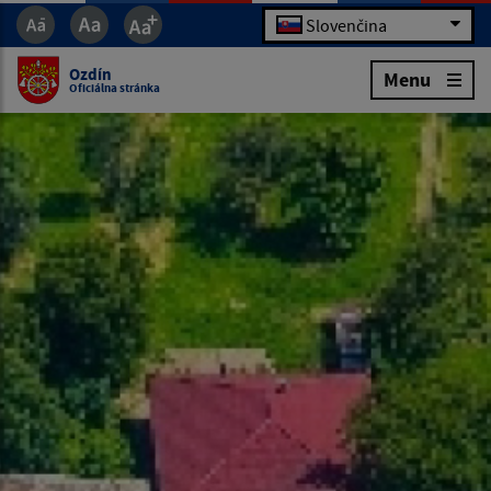
Slovenčina
Ozdín
Menu
Oficiálna stránka