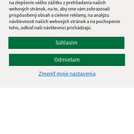
na zlepšenie vášho zážitku z prehliadania našich
webových stránok, na to, aby sme vám zobrazovali
prispôsobený obsah a cielené reklamy, na analýzu
Text vašej správy (povinné)
návštevnosti našich webových stránok a na pochopenie
toho, odkiaľ naši návštevníci prichádzajú.
Súhlasím
Odmietam
Oboznámil som sa so
spracúvaním osobných
Zmeniť moje nastavenia
údajov
Google reCaptcha Response
Odoslať správu
Úradné hodiny:
Deň
Čas doobeda
Čas poobede