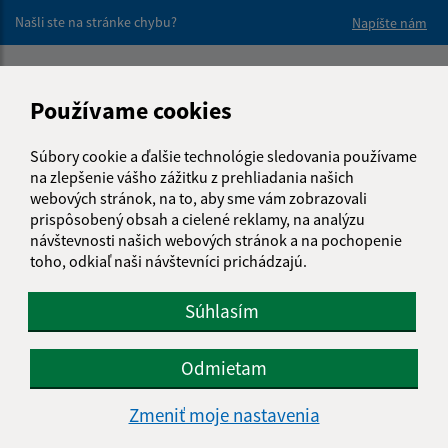
Našli ste na stránke chybu?
Napíšte nám
Napíšte nám:
Používame cookies
Meno (povinné)
Súbory cookie a ďalšie technológie sledovania používame
na zlepšenie vášho zážitku z prehliadania našich
E-mailová adresa (povinné)
webových stránok, na to, aby sme vám zobrazovali
prispôsobený obsah a cielené reklamy, na analýzu
návštevnosti našich webových stránok a na pochopenie
toho, odkiaľ naši návštevníci prichádzajú.
Text vašej správy (povinné)
Súhlasím
Odmietam
Zmeniť moje nastavenia
Oboznámil som sa so
spracúvaním osobných