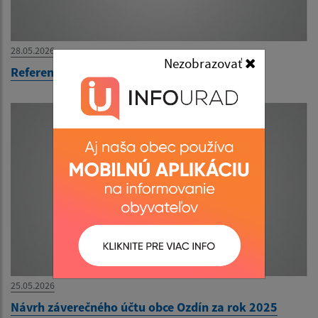
28.05.2026
Nezobrazovať
Referendum 2026 - Text s otázkami
25.05.2026
Návrh záverečného účtu obce Ozdín za rok 2025