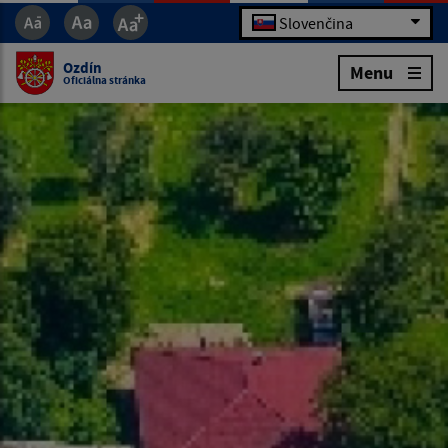
Slovenčina
Ozdín
Menu
Oficiálna stránka