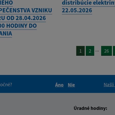
NÉHO
distribúcie elektri
PEČENSTVA VZNIKU
22.05.2026
U OD 28.04.2026
00 HODINY DO
ANIA
...
1
2
26
itočné?
Našli
Áno
Nie
Boli tieto informácie pre 
Boli tieto informáci
Úradné hodiny: