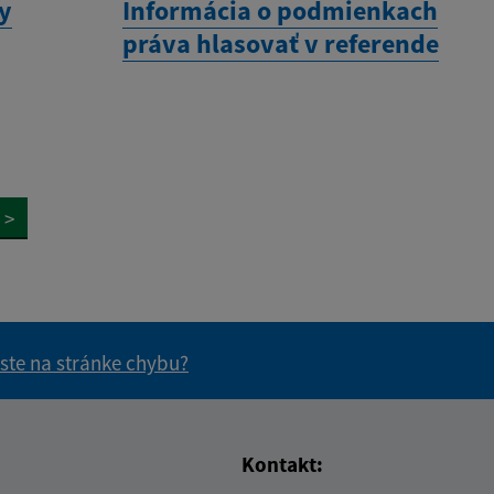
ny
Informácia o podmienkach
práva hlasovať v referende
>
 ste na stránke chybu?
vás užitočné?
e pre vás užitočné?
Kontakt: