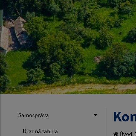
Kon
Samospráva
Úradná tabuľa
Úvod