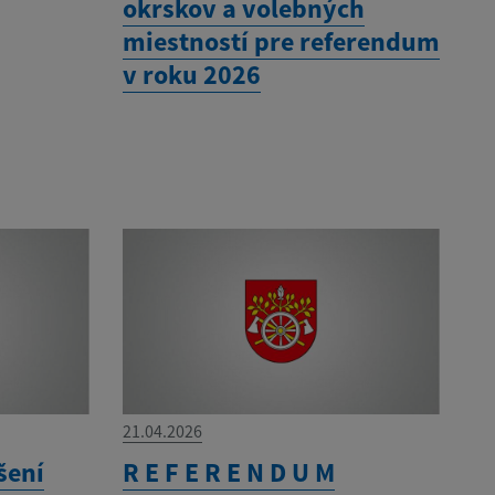
okrskov a volebných
miestností pre referendum
v roku 2026
21.04.2026
šení
R E F E R E N D U M