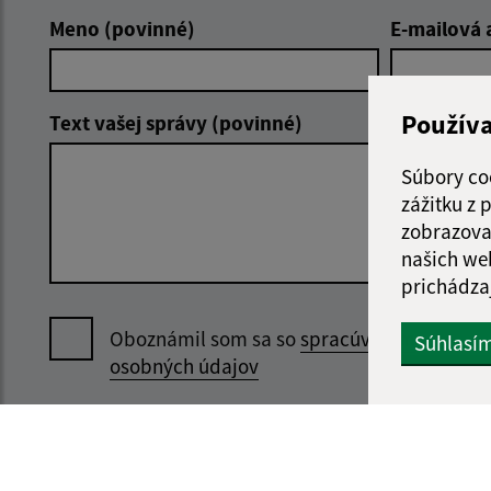
Meno (povinné)
E-mailová 
Použív
Text vašej správy (povinné)
Súbory co
zážitku z
zobrazova
našich we
prichádza
Oboznámil som sa so
spracúvaním
Súhlasí
osobných údajov