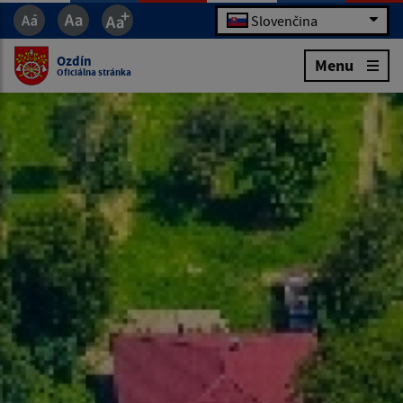
Slovenčina
Ozdín
Menu
Oficiálna stránka