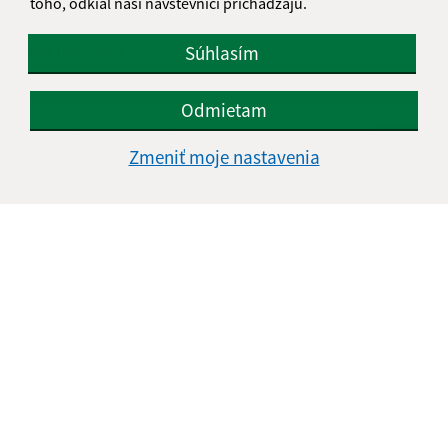
toho, odkiaľ naši návštevníci prichádzajú.
Napíšte nám:
Meno (povinné)
Súhlasím
Odmietam
E-mailová adresa (povinné)
Zmeniť moje nastavenia
Text vašej správy (povinné)
Oboznámil som sa so
spracúvaním osobných
údajov
Google reCaptcha Response