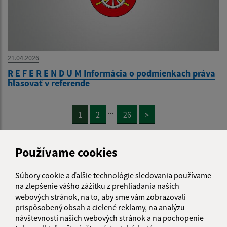
21.04.2026
R E F E R E N D U M Informácia o podmienkach práva
hlasovať v referende
...
1
2
26
>
Používame cookies
Súbory cookie a ďalšie technológie sledovania používame
Je táto stránka užitočná?
Áno
Nie
na zlepšenie vášho zážitku z prehliadania našich
Boli tieto 
Boli 
webových stránok, na to, aby sme vám zobrazovali
Našli ste na stránke chybu?
Napíšte nám
prispôsobený obsah a cielené reklamy, na analýzu
návštevnosti našich webových stránok a na pochopenie