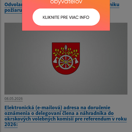
Odvolanie času zvýšeného nebezpečenstva vzniku
požiaru
08.05.2026
Elektronická (e-mailová) adresa na doručenie
oznámenia o delegovaní člena a náhradníka do
okrskových volebných komisií pre referendum v roku
2026: