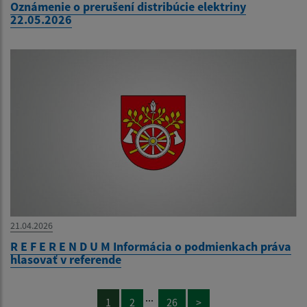
Oznámenie o prerušení distribúcie elektriny
22.05.2026
21.04.2026
R E F E R E N D U M Informácia o podmienkach práva
hlasovať v referende
...
1
2
26
>