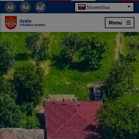
Slovenčina
Ozdín
Menu
Oficiálna stránka