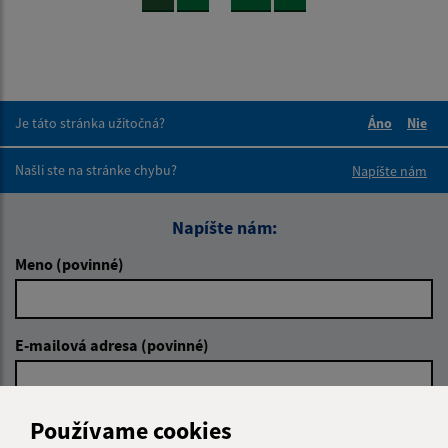
Je táto stránka užitočná?
Áno
Nie
Boli tieto 
Boli 
Našli ste na stránke chybu?
Napíšte nám
Napíšte nám:
Meno (povinné)
E-mailová adresa (povinné)
Používame cookies
Text vašej správy (povinné)