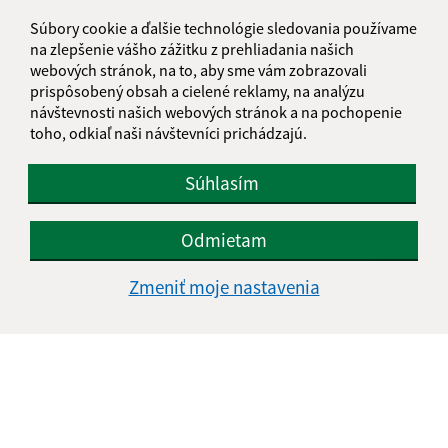
Súbory cookie a ďalšie technológie sledovania používame
na zlepšenie vášho zážitku z prehliadania našich
webových stránok, na to, aby sme vám zobrazovali
prispôsobený obsah a cielené reklamy, na analýzu
návštevnosti našich webových stránok a na pochopenie
toho, odkiaľ naši návštevníci prichádzajú.
Oboznámil som sa so
spracúvaním osobných
údajov
Súhlasím
Google reCaptcha Response
Odoslať správu
Odmietam
Zmeniť moje nastavenia
Úradné hodiny:
Deň
Čas doobeda
Čas poobede
Pondelok:
07:00 - 11:00
12:00 - 15:00
Utorok:
07:00 - 11:00
12:00 - 15:00
Streda:
07:00 - 11:00
12:00 - 15:00