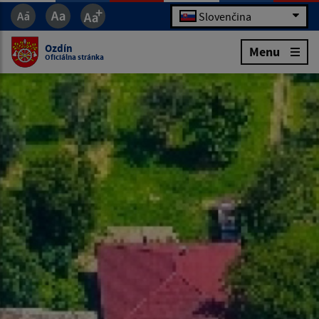
Slovenčina
Ozdín
Menu
Oficiálna stránka