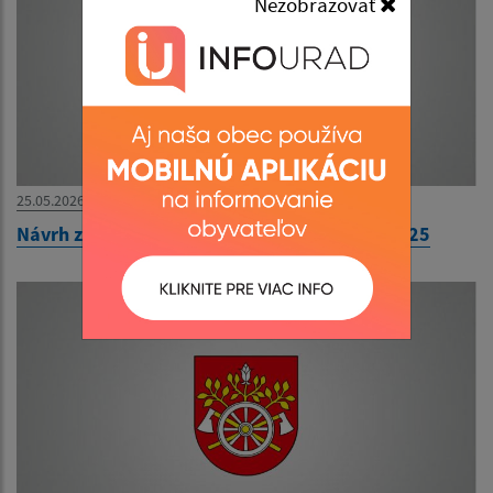
Nezobrazovať
25.05.2026
Návrh záverečného účtu obce Ozdín za rok 2025