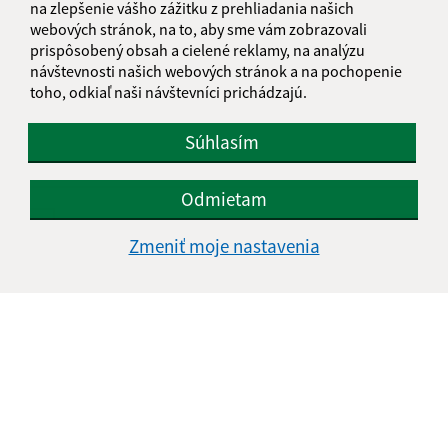
na zlepšenie vášho zážitku z prehliadania našich
webových stránok, na to, aby sme vám zobrazovali
prispôsobený obsah a cielené reklamy, na analýzu
Text vašej správy (povinné)
návštevnosti našich webových stránok a na pochopenie
toho, odkiaľ naši návštevníci prichádzajú.
Súhlasím
Odmietam
Oboznámil som sa so
spracúvaním osobných
Zmeniť moje nastavenia
údajov
Google reCaptcha Response
Odoslať správu
Úradné hodiny:
Deň
Čas doobeda
Čas poobede