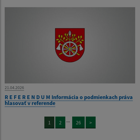
21.04.2026
R E F E R E N D U M Informácia o podmienkach práva
hlasovať v referende
...
1
2
26
>