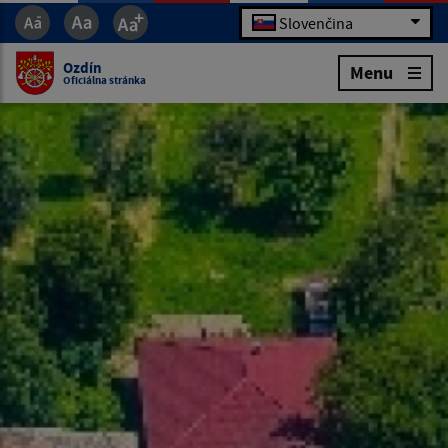
Slovenčina
Ozdín
Menu
Oficiálna stránka