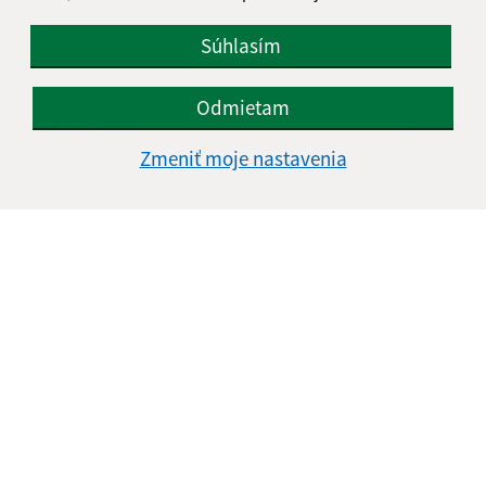
Súhlasím
Oboznámil som sa so
spracúvaním osobných
Odmietam
údajov
Zmeniť moje nastavenia
Google reCaptcha Response
Odoslať správu
Úradné hodiny:
Deň
Čas doobeda
Čas poobede
Pondelok:
07:00 - 11:00
12:00 - 15:00
Utorok:
07:00 - 11:00
12:00 - 15:00
Streda:
07:00 - 11:00
12:00 - 15:00
Štvrtok:
nestránkový deň
Piatok:
07:00 - 11:00
12:00 - 14:00