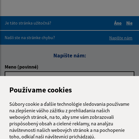
Je táto stránka užitočná?
Áno
Nie
Boli tieto 
Boli 
Našli ste na stránke chybu?
Napíšte nám
Napíšte nám:
Meno (povinné)
Používame cookies
E-mailová adresa (povinné)
Súbory cookie a ďalšie technológie sledovania používame
na zlepšenie vášho zážitku z prehliadania našich
Text vašej správy (povinné)
webových stránok, na to, aby sme vám zobrazovali
prispôsobený obsah a cielené reklamy, na analýzu
návštevnosti našich webových stránok a na pochopenie
toho, odkiaľ naši návštevníci prichádzajú.