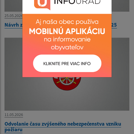
25.05.2026
Návrh záverečného účtu obce Ozdín za rok 2025
11.05.2026
Odvolanie času zvýšeného nebezpečenstva vzniku
požiaru