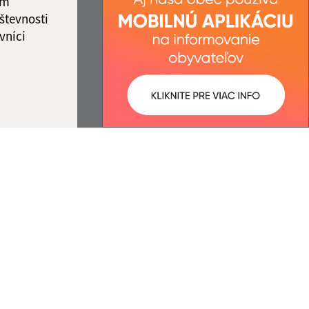
ám
števnosti
vníci