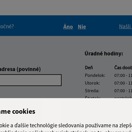
itočné?
Našli
Áno
Nie
Boli tieto informácie pre 
Boli tieto informáci
Úradné hodiny:
Deň
Čas doo
adresa (povinné)
Pondelok:
07:00 - 1
Utorok:
07:00 - 1
Streda:
07:00 - 1
Štvrtok:
nestránk
Piatok:
07:00 - 1
ame cookies
Obedňajšia prestáv
okie a ďalšie technológie sledovania používame na zlepš