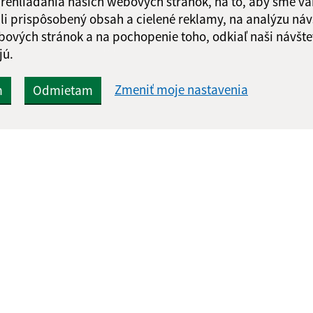
 prehliadania našich webových stránok, na to, aby sme v
li prispôsobený obsah a cielené reklamy, na analýzu náv
bových stránok a na pochopenie toho, odkiaľ naši návšte
Google reCaptcha Response
Odoslať správu
jú.
Zmeniť moje nastavenia
m
Odmietam