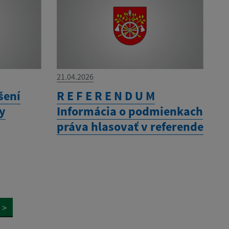
21.04.2026
šení
R E F E R E N D U M
ny
Informácia o podmienkach
práva hlasovať v referende
>