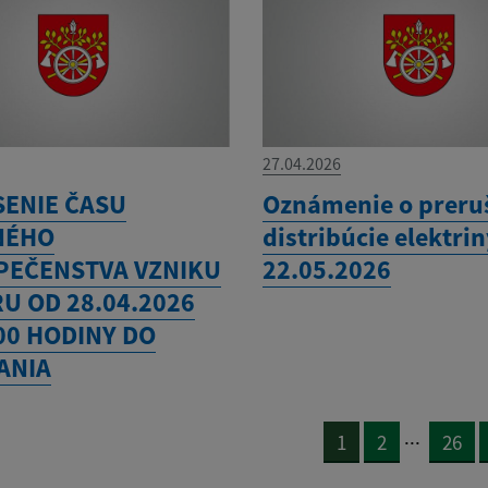
27.04.2026
SENIE ČASU
Oznámenie o preru
NÉHO
distribúcie elektri
PEČENSTVA VZNIKU
22.05.2026
U OD 28.04.2026
00 HODINY DO
ANIA
...
1
2
26