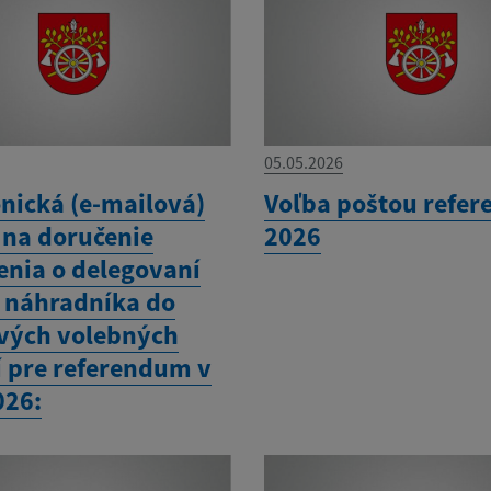
05.05.2026
onická (e-mailová)
Voľba poštou refe
 na doručenie
2026
nia o delegovaní
a náhradníka do
vých volebných
í pre referendum v
026: