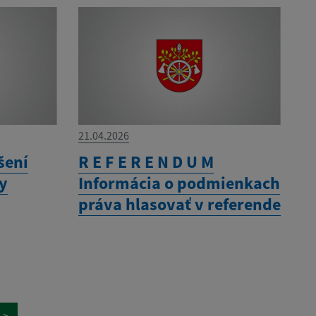
21.04.2026
šení
R E F E R E N D U M
ny
Informácia o podmienkach
práva hlasovať v referende