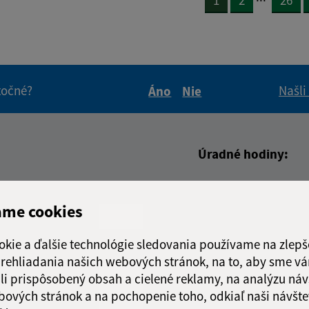
1
2
26
itočné?
Našli
Áno
Nie
Boli tieto informácie pre 
Boli tieto informáci
Úradné hodiny:
Deň
Čas doo
adresa (povinné)
Pondelok:
07:00 - 1
ame cookies
Utorok:
07:00 - 1
Streda:
07:00 - 1
okie a ďalšie technológie sledovania používame na zlepš
Štvrtok:
nestránk
 prehliadania našich webových stránok, na to, aby sme v
Piatok:
07:00 - 1
li prispôsobený obsah a cielené reklamy, na analýzu náv
bových stránok a na pochopenie toho, odkiaľ naši návšte
Obedňajšia prestáv