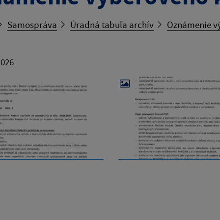
Samospráva
Úradná tabuľa archív
Oznámenie vý
2026