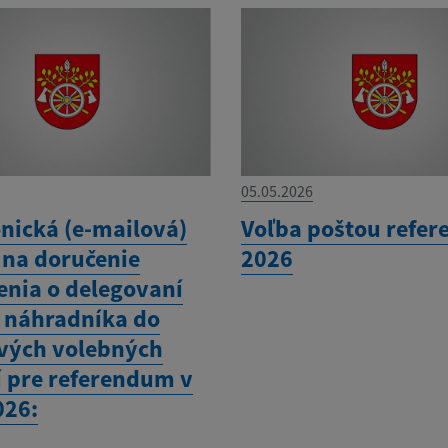
05.05.2026
onická (e-mailová)
Voľba poštou refe
 na doručenie
2026
nia o delegovaní
a náhradníka do
vých volebných
í pre referendum v
026: