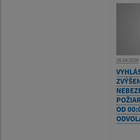
28.04.2026
VYHLÁ
ZVÝŠE
NEBEZ
POŽIAR
OD 00:
ODVOL