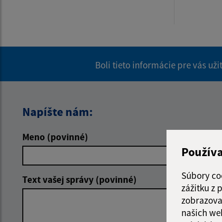
Boli tieto informácie pre vás už
Napíšte nám:
Meno (povinné)
E-mailová 
Použív
Súbory co
Text vašej správy (povinné)
zážitku z
zobrazova
našich we