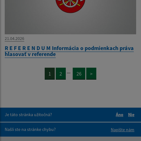
21.04.2026
R E F E R E N D U M Informácia o podmienkach práva
hlasovať v referende
...
1
2
26
>
Je táto stránka užitočná?
Áno
Nie
Boli tieto 
Boli 
Našli ste na stránke chybu?
Napíšte nám