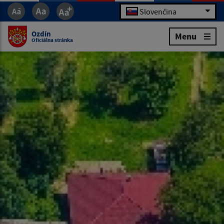
Slovenčina
Ozdín
Menu
Oficiálna stránka