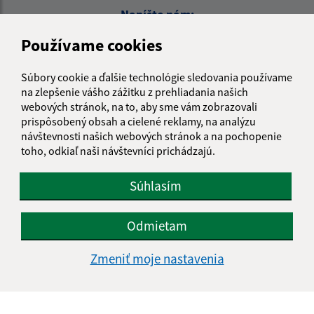
Napíšte nám:
Meno (povinné)
Používame cookies
Súbory cookie a ďalšie technológie sledovania používame
na zlepšenie vášho zážitku z prehliadania našich
E-mailová adresa (povinné)
webových stránok, na to, aby sme vám zobrazovali
prispôsobený obsah a cielené reklamy, na analýzu
návštevnosti našich webových stránok a na pochopenie
toho, odkiaľ naši návštevníci prichádzajú.
Text vašej správy (povinné)
Súhlasím
Odmietam
Zmeniť moje nastavenia
Oboznámil som sa so
spracúvaním osobných
údajov