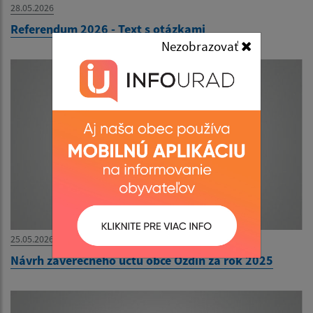
28.05.2026
Referendum 2026 - Text s otázkami
Nezobrazovať
25.05.2026
Návrh záverečného účtu obce Ozdín za rok 2025