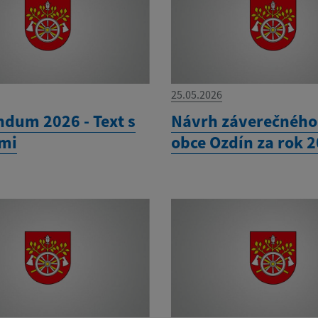
25.05.2026
ndum 2026 - Text s
Návrh záverečného
mi
obce Ozdín za rok 