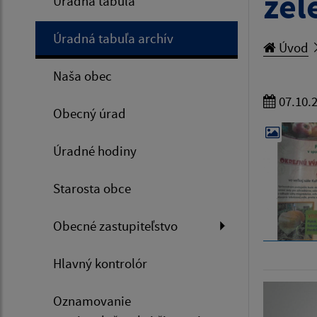
zel
Úradná tabuľa
Úradná tabuľa archív
Úvod
Naša obec
07.10.
Obecný úrad
Úradné hodiny
Starosta obce
Obecné zastupiteľstvo
Hlavný kontrolór
Oznamovanie