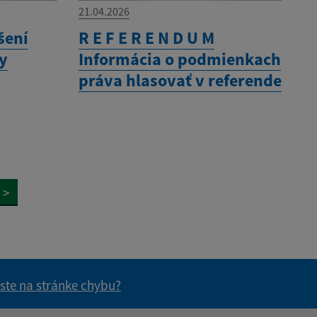
21.04.2026
šení
R E F E R E N D U M
ny
Informácia o podmienkach
práva hlasovať v referende
>
 ste na stránke chybu?
vás užitočné?
e pre vás užitočné?