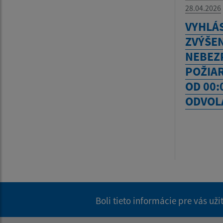
28.04.2026
VYHLÁ
ZVÝŠE
NEBEZ
POŽIAR
OD 00:
ODVOL
Boli tieto informácie pre vás už