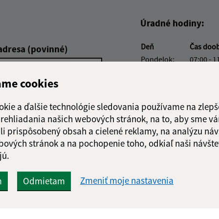
Úradné hodiny:
Deň
Čas doo
adresa (povinné)
Pondelok:
07:00 - 1
Utorok:
07:00 - 1
ame cookies
Streda:
07:00 - 1
Štvrtok:
nestránk
okie a ďalšie technológie sledovania používame na zlepš
Piatok:
07:00 - 1
 prehliadania našich webových stránok, na to, aby sme v
Obedňajšia prestáv
li prispôsobený obsah a cielené reklamy, na analýzu náv
bových stránok a na pochopenie toho, odkiaľ naši návšte
jú.
Zmeniť moje nastavenia
m
Odmietam
Google reCaptcha Response
Odoslať správu