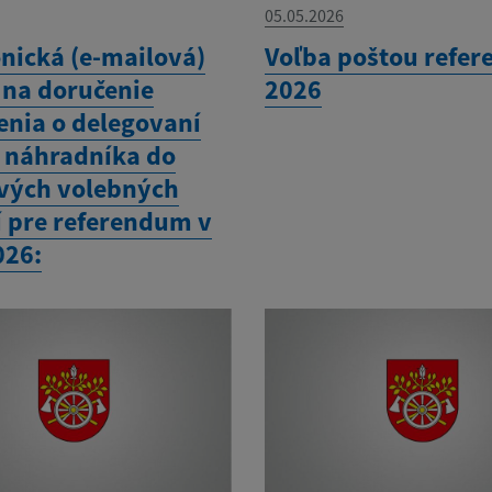
05.05.2026
onická (e-mailová)
Voľba poštou refe
 na doručenie
2026
nia o delegovaní
a náhradníka do
vých volebných
í pre referendum v
026: