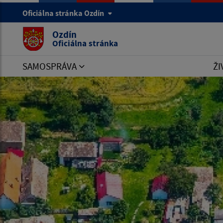
Oficiálna stránka Ozdín
Ozdín
Oficiálna stránka
SAMOSPRÁVA
ŽI