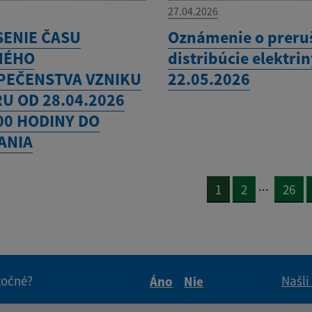
27.04.2026
SENIE ČASU
Oznámenie o preru
NÉHO
distribúcie elektri
PEČENSTVA VZNIKU
22.05.2026
U OD 28.04.2026
00 HODINY DO
ANIA
...
1
2
26
itočné?
Našli
Áno
Nie
Boli tieto informácie pre 
Boli tieto informáci