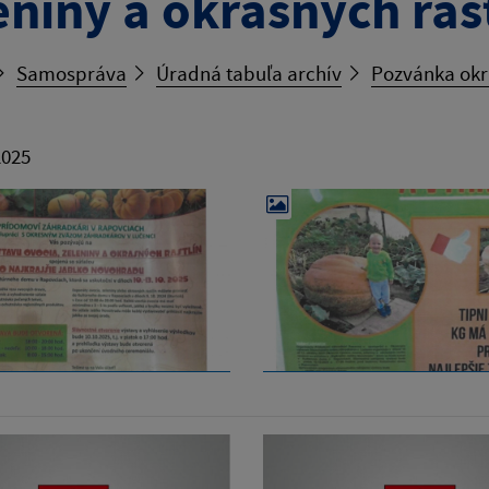
eniny a okrasných ras
Samospráva
Úradná tabuľa archív
Pozvánka okra
2025