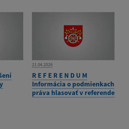
21.04.2026
šení
R E F E R E N D U M
ny
Informácia o podmienkach
práva hlasovať v referende