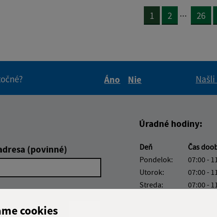
...
1
2
26
itočné?
Našli
Áno
Nie
Boli tieto informácie pre 
Boli tieto informáci
Úradné hodiny:
Deň
Čas doo
adresa (povinné)
Pondelok:
07:00 - 1
Utorok:
07:00 - 1
Streda:
07:00 - 1
Štvrtok:
nestránk
ame cookies
Piatok:
07:00 - 1