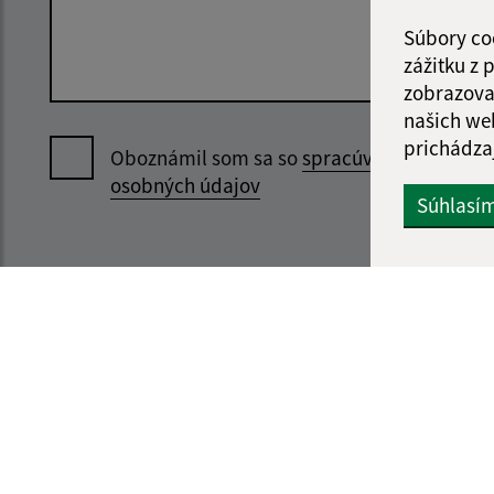
Súbory co
zážitku z
zobrazova
našich we
prichádza
Oboznámil som sa so
spracúvaním
osobných údajov
Súhlasí