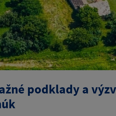
ažné podklady a výzv
núk