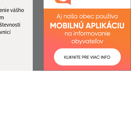
IČO: 00316288
ka:
11:00 - 12:00
enie vášho
ám
števnosti
vníci