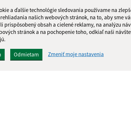
Obedňajšia prestáv
okie a ďalšie technológie sledovania používame na zlepš
 prehliadania našich webových stránok, na to, aby sme v
li prispôsobený obsah a cielené reklamy, na analýzu náv
bových stránok a na pochopenie toho, odkiaľ naši návšte
jú.
Google reCaptcha Response
Odoslať správu
Zmeniť moje nastavenia
m
Odmietam