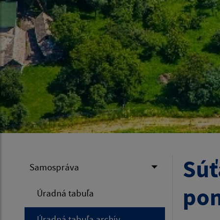
Súť
Samospráva
po
Úradná tabuľa
Úradná tabuľa archív