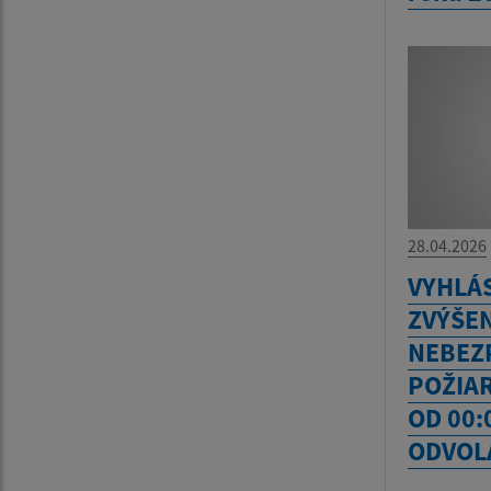
28.04.2026
VYHLÁ
ZVÝŠE
NEBEZ
POŽIAR
OD 00:
ODVOL