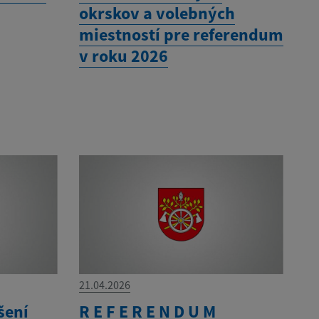
okrskov a volebných
miestností pre referendum
v roku 2026
21.04.2026
šení
R E F E R E N D U M