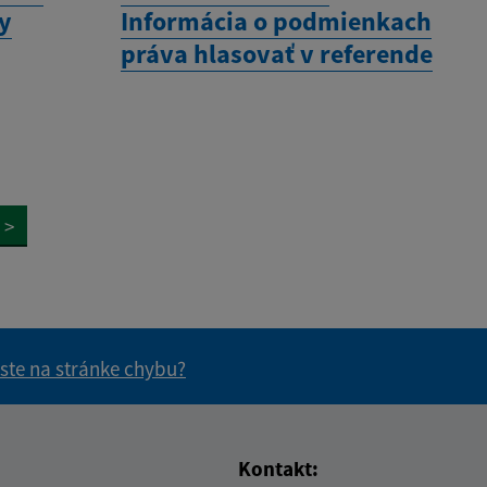
ny
Informácia o podmienkach
práva hlasovať v referende
>
 ste na stránke chybu?
vás užitočné?
e pre vás užitočné?
Kontakt: