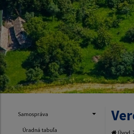
Ver
Samospráva
Úradná tabuľa
Úvod