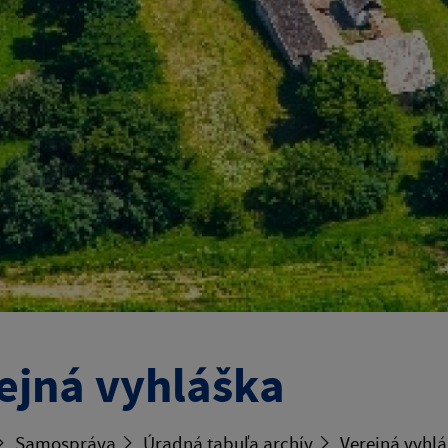
ejná vyhláška
Samospráva
Úradná tabuľa archív
Verejná vyhl