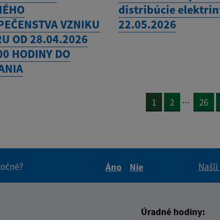
NÉHO
distribúcie elektri
PEČENSTVA VZNIKU
22.05.2026
U OD 28.04.2026
00 HODINY DO
ANIA
...
1
2
26
itočné?
Našli
Áno
Nie
Boli tieto informácie pre 
Boli tieto informáci
Úradné hodiny: