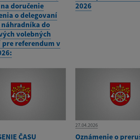
 na doručenie
2026
nia o delegovaní
a náhradníka do
vých volebných
í pre referendum v
026:
27.04.2026
SENIE ČASU
Oznámenie o preru