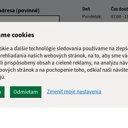
Deň
Čas doo
adresa (povinné)
Pondelok:
07:00 - 1
Utorok:
07:00 - 1
Streda:
07:00 - 1
ame cookies
Štvrtok:
nestránk
Piatok:
07:00 - 1
okie a ďalšie technológie sledovania používame na zlepš
 prehliadania našich webových stránok, na to, aby sme v
Obedňajšia prestáv
li prispôsobený obsah a cielené reklamy, na analýzu náv
bových stránok a na pochopenie toho, odkiaľ naši návšte
jú.
Google reCaptcha Response
Odoslať správu
Zmeniť moje nastavenia
m
Odmietam