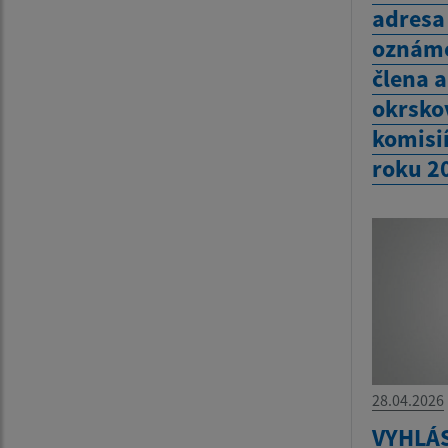
adresa
oznáme
člena 
okrsko
komisi
roku 2
28.04.2026
VYHLÁ