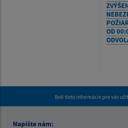
ZVÝŠE
NEBEZ
POŽIAR
OD 00:
ODVOL
Boli tieto informácie pre vás už
Napíšte nám: