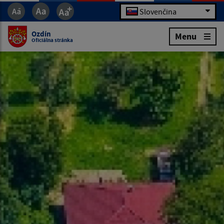
Slovenčina
Ozdín
Menu
Oficiálna stránka