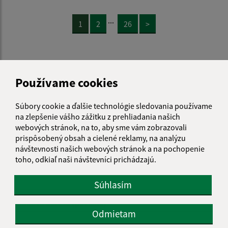
...
1
2
26
>
Používame cookies
Je táto stránka užitočná?
Áno
Nie
Boli tieto 
Boli 
Súbory cookie a ďalšie technológie sledovania používame
Našli ste na stránke chybu?
Napíšte nám
na zlepšenie vášho zážitku z prehliadania našich
webových stránok, na to, aby sme vám zobrazovali
prispôsobený obsah a cielené reklamy, na analýzu
Napíšte nám:
návštevnosti našich webových stránok a na pochopenie
toho, odkiaľ naši návštevníci prichádzajú.
Meno (povinné)
Súhlasím
E-mailová adresa (povinné)
Odmietam