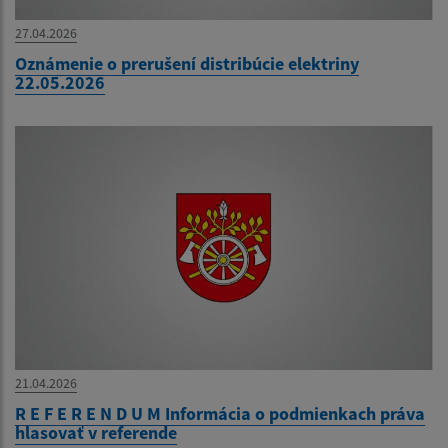
27.04.2026
Oznámenie o prerušení distribúcie elektriny
22.05.2026
21.04.2026
R E F E R E N D U M Informácia o podmienkach práva
hlasovať v referende