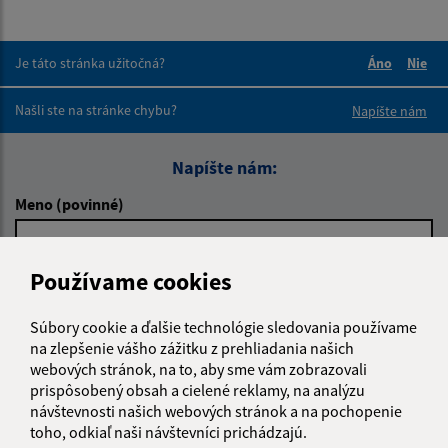
Je táto stránka užitočná?
Áno
Nie
Boli tieto 
Boli 
Našli ste na stránke chybu?
Napíšte nám
Napíšte nám:
Meno (povinné)
Používame cookies
E-mailová adresa (povinné)
Súbory cookie a ďalšie technológie sledovania používame
na zlepšenie vášho zážitku z prehliadania našich
Text vašej správy (povinné)
webových stránok, na to, aby sme vám zobrazovali
prispôsobený obsah a cielené reklamy, na analýzu
návštevnosti našich webových stránok a na pochopenie
toho, odkiaľ naši návštevníci prichádzajú.