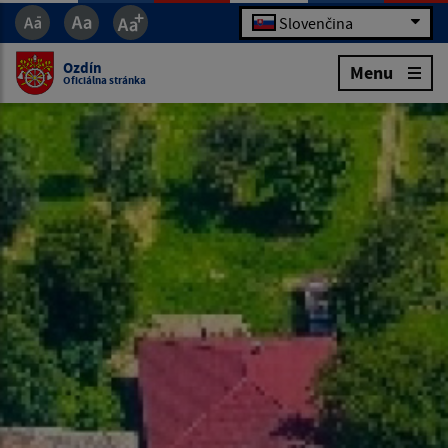
Slovenčina
Ozdín
Menu
Oficiálna stránka