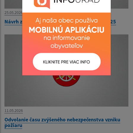
25.05.2026
Návrh záverečného účtu obce Ozdín za rok 2025
11.05.2026
Odvolanie času zvýšeného nebezpečenstva vzniku
požiaru