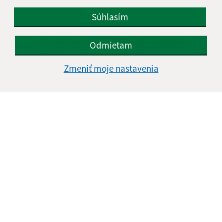
Súhlasím
Oboznámil som sa so
spracúvaním osobných
Odmietam
údajov
Zmeniť moje nastavenia
Google reCaptcha Response
Odoslať správu
Úradné hodiny:
Deň
Čas doobeda
Čas poobede
Pondelok:
07:00 - 11:00
12:00 - 15:00
Utorok:
07:00 - 11:00
12:00 - 15:00
Streda:
07:00 - 11:00
12:00 - 15:00
Štvrtok:
nestránkový deň
Piatok:
07:00 - 11:00
12:00 - 14:00