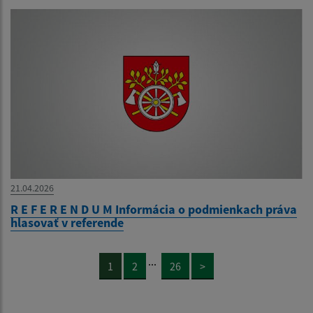
21.04.2026
R E F E R E N D U M Informácia o podmienkach práva
hlasovať v referende
...
1
2
26
>