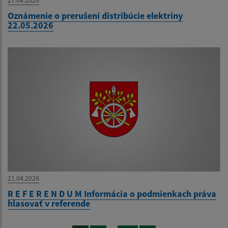
27.04.2026
Oznámenie o prerušení distribúcie elektriny
22.05.2026
21.04.2026
R E F E R E N D U M Informácia o podmienkach práva
hlasovať v referende