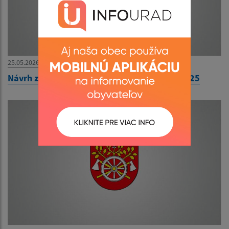
25.05.2026
Návrh záverečného účtu obce Ozdín za rok 2025