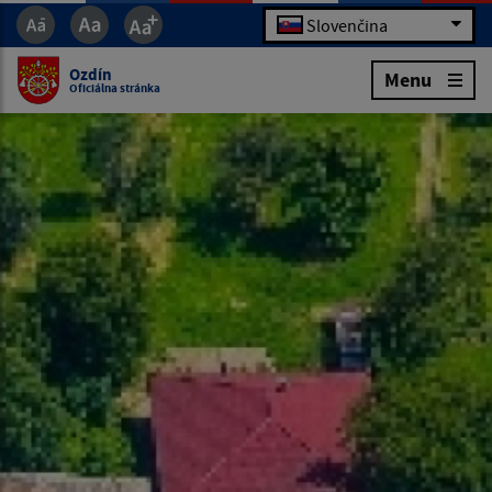
Slovenčina
Ozdín
Menu
Oficiálna stránka