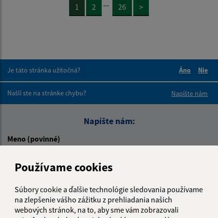
...
1
2
26
>
Je táto stránka užitočná?
Áno
Nie
Boli tieto 
Boli 
Našli ste na stránke chybu?
Napíšte nám
Napíšte nám:
Meno (povinné)
Používame cookies
E-mailová adresa (povinné)
Súbory cookie a ďalšie technológie sledovania používame
na zlepšenie vášho zážitku z prehliadania našich
webových stránok, na to, aby sme vám zobrazovali
Text vašej správy (povinné)