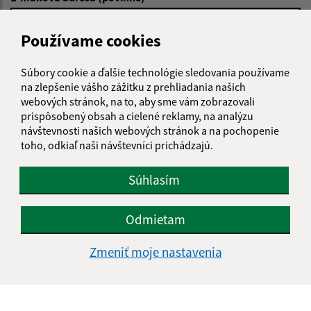
Používame cookies
Text vašej správy (povinné)
Súbory cookie a ďalšie technológie sledovania používame
na zlepšenie vášho zážitku z prehliadania našich
webových stránok, na to, aby sme vám zobrazovali
prispôsobený obsah a cielené reklamy, na analýzu
návštevnosti našich webových stránok a na pochopenie
toho, odkiaľ naši návštevníci prichádzajú.
Oboznámil som sa so
spracúvaním osobných
Súhlasím
údajov
Google reCaptcha Response
Odmietam
Odoslať správu
Zmeniť moje nastavenia
Úradné hodiny: