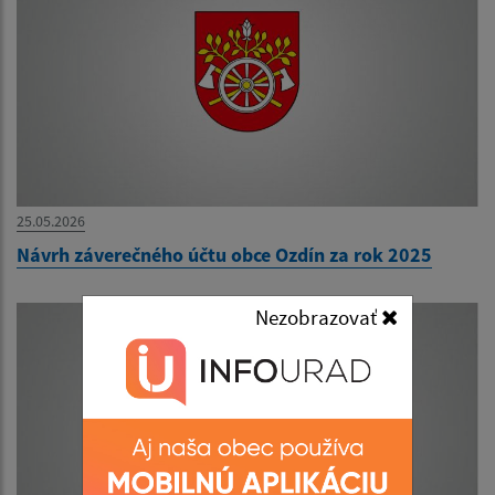
25.05.2026
Návrh záverečného účtu obce Ozdín za rok 2025
Nezobrazovať