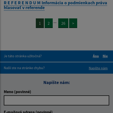
R E F E R E N D U M Informácia o podmienkach práva
hlasovať v referende
...
1
2
26
>
Je táto stránka užitočná?
Áno
Nie
Boli tieto 
Boli 
Našli ste na stránke chybu?
Napíšte nám
Napíšte nám:
Meno (povinné)
E-mailová adresa (povinné)