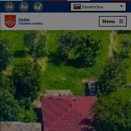
Slovenčina
Ozdín
Menu
Oficiálna stránka