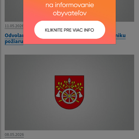
11.05.2026
Odvolanie času zvýšeného nebezpečenstva vzniku
požiaru
08.05.2026