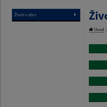
Živ
Život v obci
Úvod