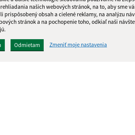
 prehliadania našich webových stránok, na to, aby sme v
li prispôsobený obsah a cielené reklamy, na analýzu náv
bových stránok a na pochopenie toho, odkiaľ naši návšte
jú.
Zmeniť moje nastavenia
m
Odmietam
Rýchle odkazy:
Aktualiz
nku
Naša obec
05.08.2026 
Súčasnosť
RSS
História
Fotogaléria