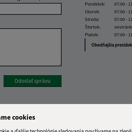
Pondelok:
07:00 - 1
Utorok:
07:00 - 1
Streda:
07:00 - 1
Štvrtok:
nestránk
Piatok:
07:00 - 1
Obedňajšia prestáv
Google reCaptcha Response
Odoslať správu
ame cookies
okie a ďalšie technológie sledovania používame na zlepš