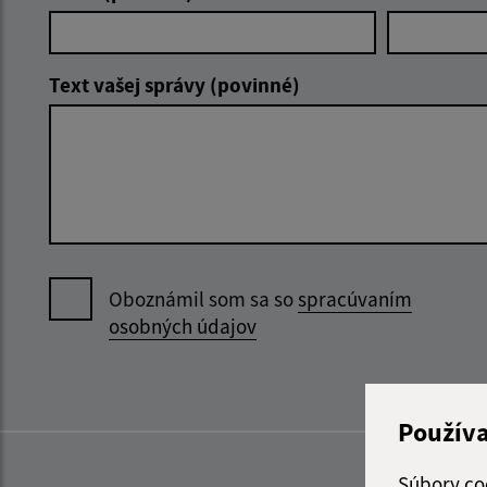
Text vašej správy (povinné)
Oboznámil som sa so
spracúvaním
osobných údajov
Použív
Súbory co