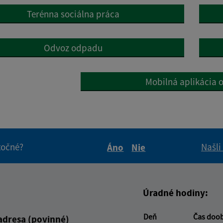
Terénna sociálna práca
Odvoz odpadu
Mobilná aplikácia 
itočné?
Našli
Áno
Nie
Boli tieto informácie pre 
Boli tieto informáci
Úradné hodiny:
Deň
Čas doo
adresa (povinné)