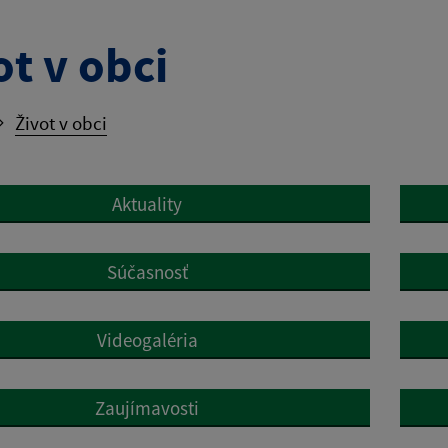
ot v obci
Život v obci
Aktuality
Súčasnosť
Videogaléria
Zaujímavosti