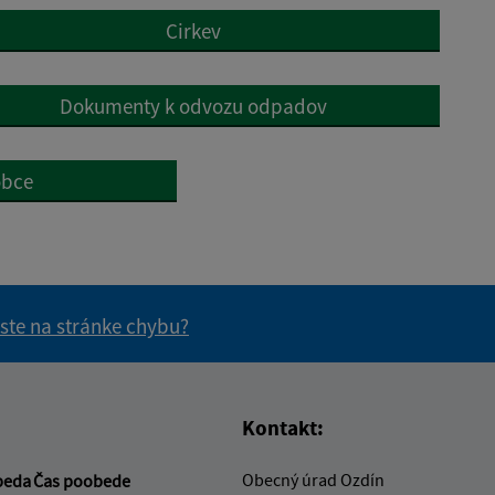
Cirkev
Dokumenty k odvozu odpadov
obce
 ste na stránke chybu?
vás užitočné?
e pre vás užitočné?
Kontakt:
Obecný úrad Ozdín
beda
Čas poobede