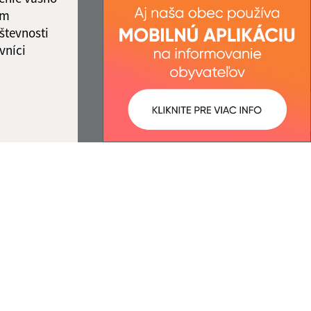
ám
števnosti
vníci
ované:
Správca obsahu:
14:21 hod.
Správca obsahu je Obec Ozdín.
Vytvorené v súlade s
Jednotným
dizajn manuálom elektronických
služieb.