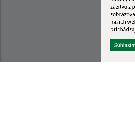
zážitku z
zobrazova
našich we
prichádza
Súhlasí
Informácie o stránke:
Navigácia:
Vyhlásenie o prístupnosti
Vytlačiť aktuálnu strá
Autorské práva
Mapa stránok
Ochrana osobných údajov
Cookies