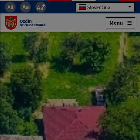
Slovenčina
Ozdín
Menu
Oficiálna stránka