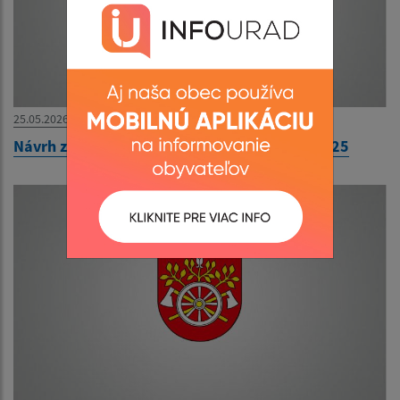
25.05.2026
Návrh záverečného účtu obce Ozdín za rok 2025