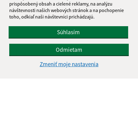
Text vašej správy (povinné)
prispôsobený obsah a cielené reklamy, na analýzu
návštevnosti našich webových stránok a na pochopenie
toho, odkiaľ naši návštevníci prichádzajú.
Súhlasím
Odmietam
Oboznámil som sa so
spracúvaním osobných
údajov
Zmeniť moje nastavenia
Google reCaptcha Response
Odoslať správu
Úradné hodiny:
Deň
Čas doobeda
Čas poobede
Pondelok:
07:00 - 11:00
12:00 - 15:00
Utorok:
07:00 - 11:00
12:00 - 15:00