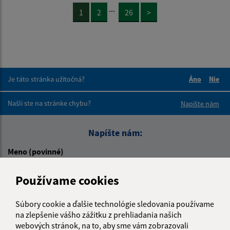
...
1
2
26
>
Je táto stránka užitočná?
Áno
Nie
Boli tieto 
Boli 
Našli ste na stránke chybu?
Napíšte nám
Napíšte nám:
Meno (povinné)
Používame cookies
E-mailová adresa (povinné)
Súbory cookie a ďalšie technológie sledovania používame
na zlepšenie vášho zážitku z prehliadania našich
webových stránok, na to, aby sme vám zobrazovali