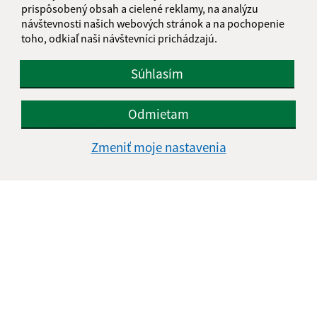
Text vašej správy (povinné)
prispôsobený obsah a cielené reklamy, na analýzu
návštevnosti našich webových stránok a na pochopenie
toho, odkiaľ naši návštevníci prichádzajú.
Súhlasím
Odmietam
Oboznámil som sa so
spracúvaním osobných
údajov
Zmeniť moje nastavenia
Google reCaptcha Response
Odoslať správu
Úradné hodiny:
Deň
Čas doobeda
Čas poobede
Pondelok:
07:00 - 11:00
12:00 - 15:00
Utorok:
07:00 - 11:00
12:00 - 15:00