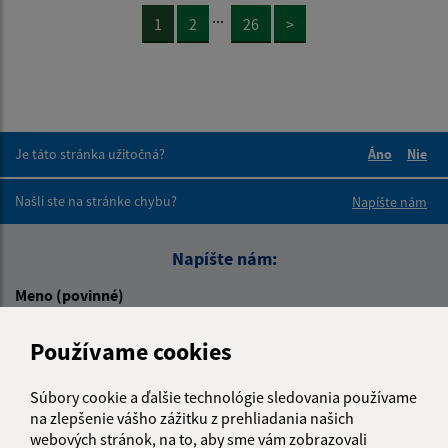
...
1
2
26
>
Je táto stránka užitočná?
Áno
Nie
Boli tieto 
Boli 
Našli ste na stránke chybu?
Napíšte nám
Napíšte nám:
Meno (povinné)
Používame cookies
E-mailová adresa (povinné)
Súbory cookie a ďalšie technológie sledovania používame
na zlepšenie vášho zážitku z prehliadania našich
webových stránok, na to, aby sme vám zobrazovali