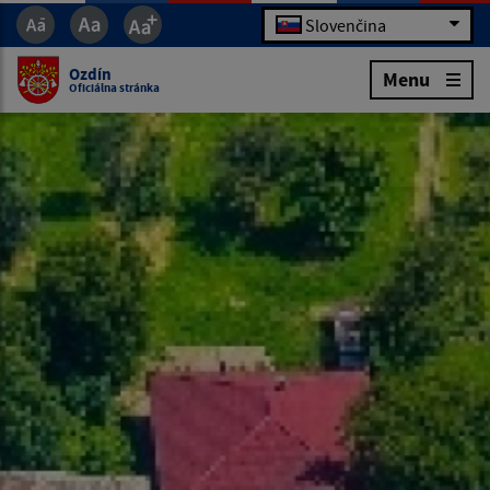
Slovenčina
Ozdín
Menu
Oficiálna stránka