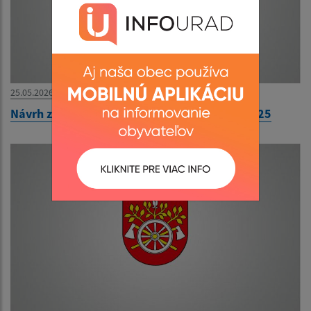
25.05.2026
Návrh záverečného účtu obce Ozdín za rok 2025